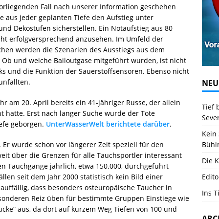
vorliegenden Fall nach unserer Information geschehen
ie aus jeder geplanten Tiefe den Aufstieg unter
nd Dekostufen sicherstellen. Ein Notaufstieg aus 80
nicht erfolgversprechend anzusehen. Im Umfeld der
chen werden die Szenarien des Ausstiegs aus dem
t. Ob und welche Bailoutgase mitgeführt wurden, ist nicht
ks und die Funktion der Sauerstoffsensoren. Ebenso nicht
unfallten.
NEU
 am 20. April bereits ein 41-jähriger Russe, der allein
Tief 
nt hatte. Erst nach langer Suche wurde der Tote
Seve
iefe geborgen.
UnterWasserWelt berichtete darüber
.
Kein 
. Er wurde schon vor längerer Zeit speziell für den
Bühl
eit über die Grenzen für alle Tauchsportler interessant
Die K
en Tauchgänge jährlich, etwa 150.000, durchgeführt
len seit dem Jahr 2000 statistisch kein Bild einer
Edito
 auffällig, dass besonders osteuropäische Taucher in
Ins T
besonderen Reiz üben für bestimmte Gruppen Einstiege wie
ücke“ aus, da dort auf kurzem Weg Tiefen von 100 und
ARC