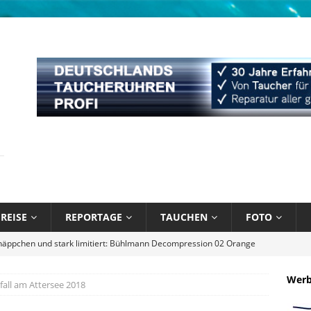
REISE
REPORTAGE
TAUCHEN
FOTO
bik unter Wasser mit Sandals Resorts
NEWS
l August 2026
EDITORIAL
Wer
all am Attersee 2018
 Blau – Was ich unter Wasser lernte
BÜCHER