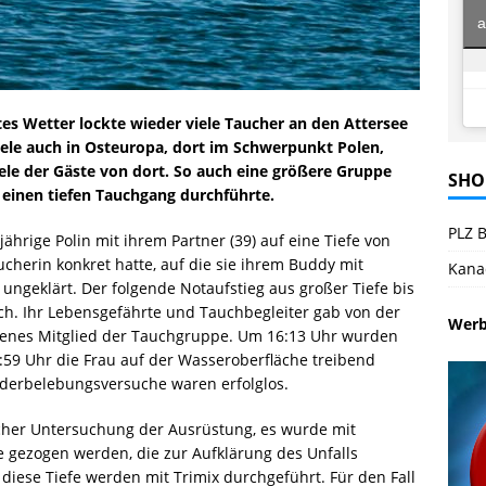
a
s Wetter lockte wieder viele Taucher an den Attersee
iele auch in Osteuropa, dort im Schwerpunkt Polen,
e der Gäste von dort. So auch eine größere Gruppe
SHO
 einen tiefen Tauchgang durchführte.
PLZ B
ährige Polin mit ihrem Partner (39) auf eine Tiefe von
cherin konkret hatte, auf die sie ihrem Buddy mit
Kana
ngeklärt. Der folgende Notaufstieg aus großer Tiefe bis
ich. Ihr Lebensgefährte und Tauchbegleiter gab von der
Wer
ebenes Mitglied der Tauchgruppe. Um 16:13 Uhr wurden
6:59 Uhr die Frau auf der Wasseroberfläche treibend
ederbelebungsversuche waren erfolglos.
icher Untersuchung der Ausrüstung, es wurde mit
e gezogen werden, die zur Aufklärung des Unfalls
diese Tiefe werden mit Trimix durchgeführt. Für den Fall