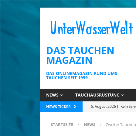
DAS TAUCHEN
MAGAZIN
DAS ONLINEMAGAZIN RUND UMS
TAUCHEN SEIT 1999
NEWS
TAUCHAUSRÜSTUNG
[ 6. August 2026 ]
Die Kari
NEWS TICKER
[ 4. August 2026 ]
Editoria
STARTSEITE
NEWS
Zweiter Tauchunf
[ 3. August 2026 ]
Ins Tiefe