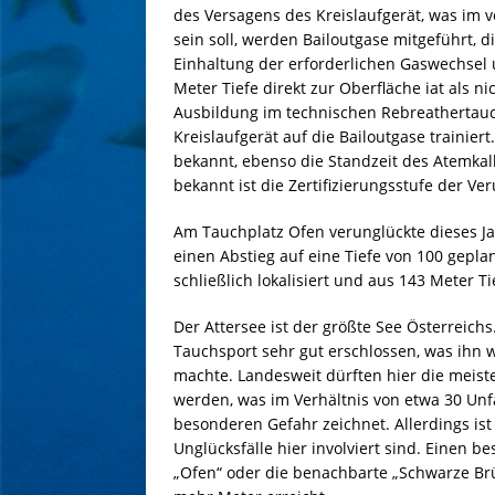
des Versagens des Kreislaufgerät, was im 
sein soll, werden Bailoutgase mitgeführt, d
Einhaltung der erforderlichen Gaswechsel u
Meter Tiefe direkt zur Oberfläche iat als 
Ausbildung im technischen Rebreathertau
Kreislaufgerät auf die Bailoutgase trainier
bekannt, ebenso die Standzeit des Atemkal
bekannt ist die Zertifizierungsstufe der Ver
Am Tauchplatz Ofen verunglückte dieses Jahr
einen Abstieg auf eine Tiefe von 100 gepla
schließlich lokalisiert und aus 143 Meter T
Der Attersee ist der größte See Österreichs
Tauchsport sehr gut erschlossen, was ihn w
machte. Landesweit dürften hier die meist
werden, was im Verhältnis von etwa 30 Unfäl
besonderen Gefahr zeichnet. Allerdings ist
Unglücksfälle hier involviert sind. Einen 
„Ofen“ oder die benachbarte „Schwarze Br