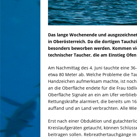
Das lange Wochenende und ausgezeichnete
in Oberösterreich. Da die dortigen Tauchz
besonders beworben werden. Kommen viel
technischer Taucher, die am Einstieg Ofen
Am Nachmittag des 4. Juni tauchte eine 36-j
etwa 80 Meter ab. Welche Probleme die Tau
Handzeichen aufmerksam machte, ist noch u
an die Oberfläche endete für die Frau tödl
Oberfläche Signale an ein am Ufer verbli
Rettungskräfte alarmiert, die bereits um 1
auffand und an Land verbrachten. Alle Wi
Erst nach einer Obduktion und gutachterl
Kreislaufgeräten getaucht, können Schlüss
beitragen sollen. Rebreathertauchgänge in 