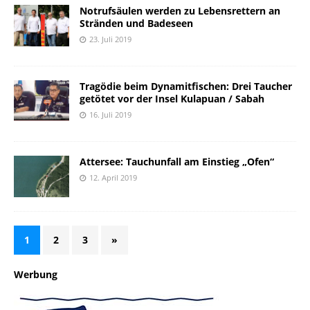
Notrufsäulen werden zu Lebensrettern an
Stränden und Badeseen
23. Juli 2019
Tragödie beim Dynamitfischen: Drei Taucher
getötet vor der Insel Kulapuan / Sabah
16. Juli 2019
Attersee: Tauchunfall am Einstieg „Ofen“
12. April 2019
1
2
3
»
Werbung