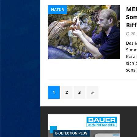
MEE
NATUR
Som
Riff
20.
Das 
Somm
Koral
sich 
sensi
1
2
3
»