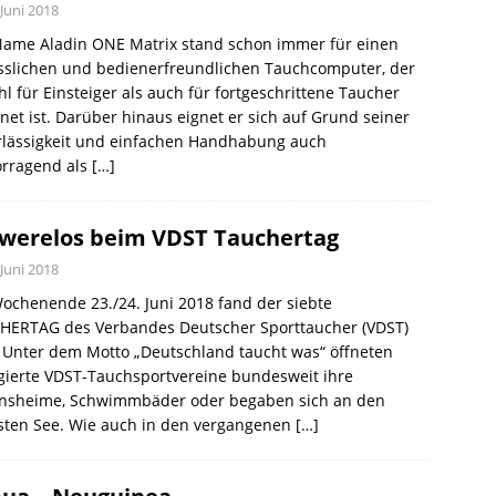
 Juni 2018
Name Aladin ONE Matrix stand schon immer für einen
ässlichen und bedienerfreundlichen Tauchcomputer, der
l für Einsteiger als auch für fortgeschrittene Taucher
net ist. Darüber hinaus eignet er sich auf Grund seiner
rlässigkeit und einfachen Handhabung auch
orragend als
[…]
werelos beim VDST Tauchertag
 Juni 2018
chenende 23./24. Juni 2018 fand der siebte
HERTAG des Verbandes Deutscher Sporttaucher (VDST)
. Unter dem Motto „Deutschland taucht was“ öffneten
gierte VDST-Tauchsportvereine bundesweit ihre
insheime, Schwimmbäder oder begaben sich an den
sten See. Wie auch in den vergangenen
[…]