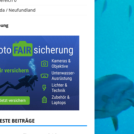
ereich 0
da / Neufundland
bung
ESTE BEITRÄGE