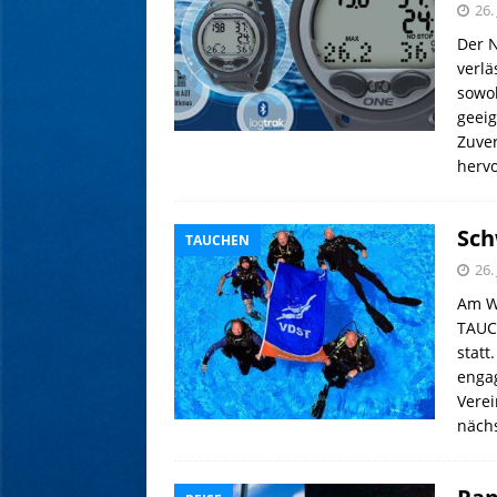
26.
Der 
verl
sowoh
geeig
Zuve
herv
Sch
TAUCHEN
26.
Am Wo
TAUC
statt
enga
Vere
näch