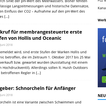
PLZ B
ch sinkt der pH-Wert des Meerwassers. Bisher fehlten
lässige Langzeitmessungen und historische Datensätze,
Kana
en Einfluss der CO2 – Aufnahme auf den pH-Wert des
es
[…]
Wer
kruf für membrangesteuerte erste
fen von Hollis und Oceanic
 Juni 2018
emeldet wird, sind erste Stufen der Marken Hollis und
ic betroffen, die im Zeitraum 1. Oktober 2017 bis 25 Mai
verkauft bzw. gewartet wurden (Ausstattung mit einem
 Hochdruckventil). Allerdings sollen lt. Huish Outdoors
 betroffenen Regler in
[…]
geber: Schnorcheln für Anfänger
 Juni 2018
NEU
orcheln ist eine Variante zwischen Schwimmen und