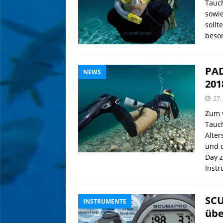
Tauch
sowi
sollt
beson
PAD
NEWS
201
27.
Zum v
Tauch
Alter
und 
Day z
Instr
SCU
INSTRUMENTE
übe