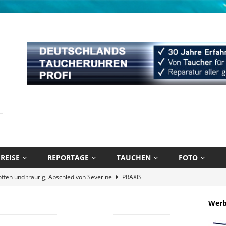
REISE
REPORTAGE
TAUCHEN
FOTO
näppchen und stark limitiert: Bühlmann Decompression 02 Orange
Wer
bik unter Wasser mit Sandals Resorts
NEWS