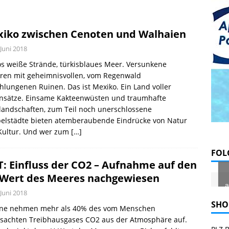
l August 2026
EDITORIAL
VE: Satelliten-App erleichtert Tauchplanung
PRAXIS
iko zwischen Cenoten und Walhaien
offen und traurig, Abschied von Severine
PRAXIS
 Juni 2018
s weiße Strände, türkisblaues Meer. Versunkene
uren mit geheimnisvollen, vom Regenwald
hlungenen Ruinen. Das ist Mexiko. Ein Land voller
nsätze. Einsame Kakteenwüsten und traumhafte
landschaften, zum Teil noch unerschlossene
elstädte bieten atemberaubende Eindrücke von Natur
Kultur. Und wer zum
[…]
FOL
: Einfluss der CO2 – Aufnahme auf den
Wert des Meeres nachgewiesen
a
 Juni 2018
SHO
ne nehmen mehr als 40% des vom Menschen
rsachten Treibhausgases CO2 aus der Atmosphäre auf.