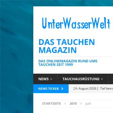
DAS TAUCHEN
MAGAZIN
DAS ONLINEMAGAZIN RUND UMS
TAUCHEN SEIT 1999
NEWS
TAUCHAUSRÜSTUNG
[ 6. August 2026 ]
Kein Sch
NEWS TICKER
AUSRÜSTUNG
STARTSEITE
2018
Juni
[ 6. August 2026 ]
Die Kari