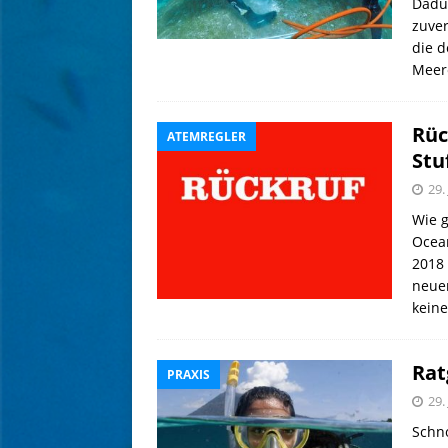
Dadur
zuver
die d
Meer
Rüc
ATEMREGLER
Stu
29.
Wie g
Ocean
2018 
neuen
keine
Rat
PRAXIS
29.
Schn