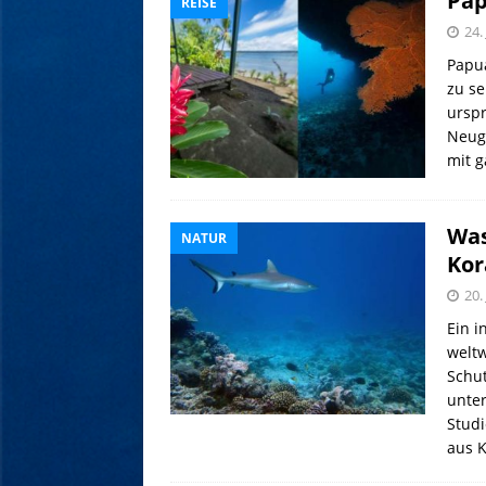
Pap
REISE
24.
Papua
zu se
urspr
Neugu
mit 
Was
NATUR
Kor
20.
Ein i
weltw
Schut
unter
Stud
aus K