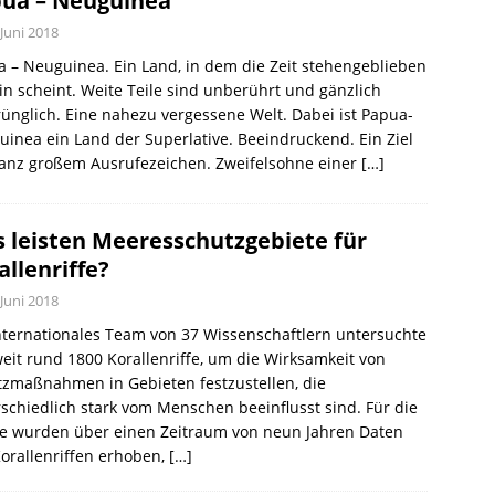
ua – Neuguinea
 Juni 2018
 – Neuguinea. Ein Land, in dem die Zeit stehengeblieben
in scheint. Weite Teile sind unberührt und gänzlich
ünglich. Eine nahezu vergessene Welt. Dabei ist Papua-
inea ein Land der Superlative. Beeindruckend. Ein Ziel
ganz großem Ausrufezeichen. Zweifelsohne einer
[…]
 leisten Meeresschutzgebiete für
allenriffe?
 Juni 2018
nternationales Team von 37 Wissenschaftlern untersuchte
eit rund 1800 Korallenriffe, um die Wirksamkeit von
zmaßnahmen in Gebieten festzustellen, die
schiedlich stark vom Menschen beeinflusst sind. Für die
ie wurden über einen Zeitraum von neun Jahren Daten
orallenriffen erhoben,
[…]