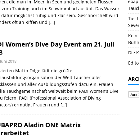
eoapp
en, die man im Meer, in Seen und geeigneten Flüssen
Tauc
e zum Training auch im Schwimmbad ausübt. Das Wasser
e dafür möglichst ruhig und klar sein. Geschnorchelt wird
Tief 
ders oft an Riffen und
[…]
Seve
Kein 
Bühl
I Women’s Dive Day Event am 21. Juli
8
Die K
 Juni 2018
Edito
ierten Mal in Folge lädt die größte
ausbildungsorganisation der Welt Taucher aller
ARC
sklassen und aller Ausbildungsstufen dazu ein, Frauen
die Tauchgemeinschaft weltweit beim PADI Women’s Dive
u feiern. PADI (Professional Association of Diving
uctors) ermutigt Frauen rund
[…]
BAPRO Aladin ONE Matrix
rarbeitet