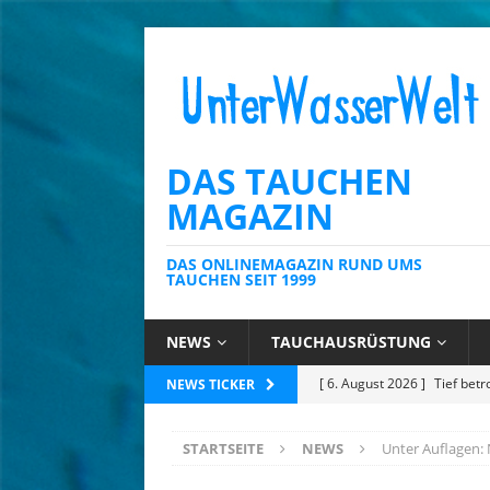
DAS TAUCHEN
MAGAZIN
DAS ONLINEMAGAZIN RUND UMS
TAUCHEN SEIT 1999
NEWS
TAUCHAUSRÜSTUNG
[ 6. August 2026 ]
Kein Sch
NEWS TICKER
AUSRÜSTUNG
STARTSEITE
NEWS
Unter Auflagen: 
[ 6. August 2026 ]
Die Kari