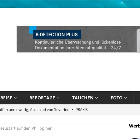
REISE
REPORTAGE
TAUCHEN
FOTO
näppchen und stark limitiert: Bühlmann Decompression 02 Orange
Wer
Neustart auf den Philippinen
bik unter Wasser mit Sandals Resorts
NEWS