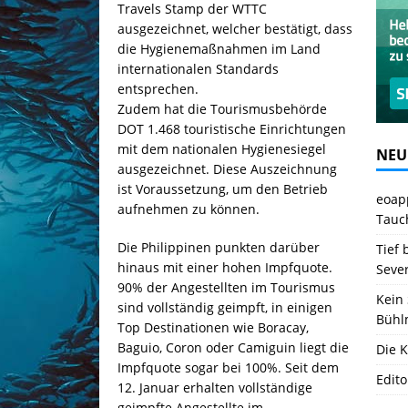
Travels Stamp der WTTC
ausgezeichnet, welcher bestätigt, dass
die Hygienemaßnahmen im Land
internationalen Standards
entsprechen.
Zudem hat die Tourismusbehörde
DOT 1.468 touristische Einrichtungen
mit dem nationalen Hygienesiegel
NEU
ausgezeichnet. Diese Auszeichnung
ist Voraussetzung, um den Betrieb
eoapp
aufnehmen zu können.
Tauc
Die Philippinen punkten darüber
Tief 
hinaus mit einer hohen Impfquote.
Seve
90% der Angestellten im Tourismus
Kein 
sind vollständig geimpft, in einigen
Bühl
Top Destinationen wie Boracay,
Baguio, Coron oder Camiguin liegt die
Die K
Impfquote sogar bei 100%. Seit dem
Edito
12. Januar erhalten vollständige
geimpfte Angestellte im