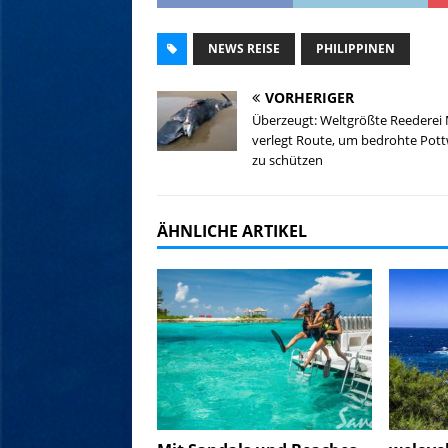
NEWS REISE
PHILIPPINEN
VORHERIGER
Überzeugt: Weltgrößte Reederei
verlegt Route, um bedrohte Pott
zu schützen
ÄHNLICHE ARTIKEL