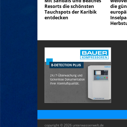
Mit Sandals und Beaches
weloveh
Resorts die schönsten
die gün
Tauchspots der Karibik
europä
entdecken
Inselpa
Herbst
copyright © 2026 unterwasserwelt.de