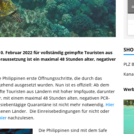
a
SHO
 10. Februar 2022 für vollständig geimpfte Touristen aus
aussetzung ist ein maximal 48 Stunden alter, negativer
PLZ B
Kana
e Philippinen erste Öffnungsschritte, die durch das
hend ausgesetzt wurden. Nun ist es offiziell: Ab dem
Wer
fte Touristen aus Ländern mit hoher Impfquote, darunter
, mit einem maximal 48 Stunden alten, negativen PCR-
e siebentägige Quarantäne ist nicht mehr notwendig.
Hier
ssenen Länder. Die Einreisebedingungen für nicht oder
hier
nachzulesen.
Die Philippinen sind mit dem Safe