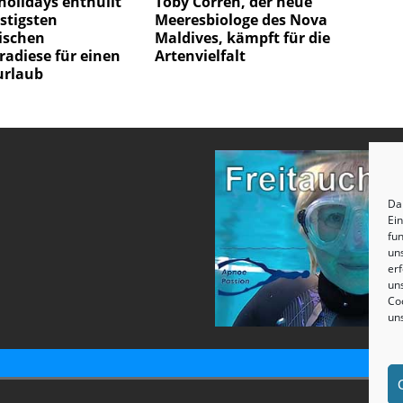
olidays enthüllt
Toby Corren, der neue
stigsten
Meeresbiologe des Nova
ischen
Maldives, kämpft für die
radiese für einen
Artenvielfalt
urlaub
Dam
Ei
fun
un
erf
uns
Coo
un