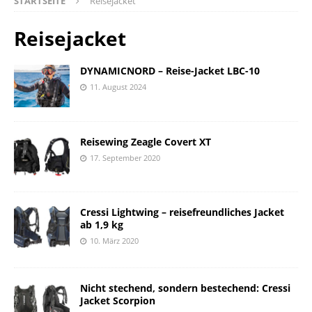
STARTSEITE
Reisejacket
Reisejacket
DYNAMICNORD – Reise-Jacket LBC-10
11. August 2024
Reisewing Zeagle Covert XT
17. September 2020
Cressi Lightwing – reisefreundliches Jacket
ab 1,9 kg
10. März 2020
Nicht stechend, sondern bestechend: Cressi
Jacket Scorpion