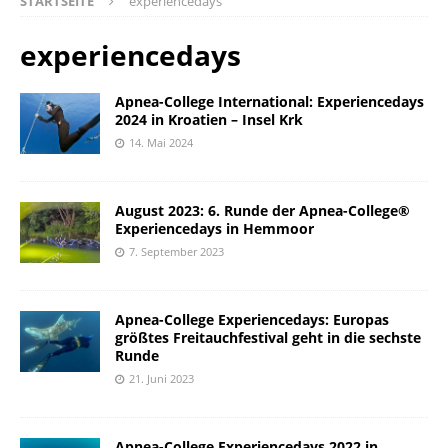
STARTSEITE
experiencedays
experiencedays
Apnea-College International: Experiencedays
2024 in Kroatien – Insel Krk
14. Mai 2024
August 2023: 6. Runde der Apnea-College®
Experiencedays in Hemmoor
7. September 2023
Apnea-College Experiencedays: Europas
größtes Freitauchfestival geht in die sechste
Runde
21. Juni 2023
Apnea-College Experiencedays 2022 in