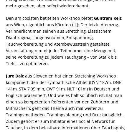
mehr gesehen, aber sofort wiedererkannt.
Den am coolsten betitelten Workshop bietet
Guntram Kelz
aus Wien, eigentlich aus Kärnten ( J ): Der letzte Atemzug.
Verinnerlicht man seinen aus Stretching, Elastischem
Diaphragma, Lungenvolumen, Entspannung,
Tauchvorbereitung und Atembewusstsein gestaltete
Veranstaltung nimmt jeder Teilnehmer eine Menge mit,
seine Vorbereitung zu jedem Tauchgang – von Statik bis
Tiefe – zu optimieren.
Jure Daic
aus Slowenien hat einen Stretching Workshop
komponiert, den der sympathische Athlet (DYN 187m, DNF
141m, STA 7,05 min, CWT 91m, NLT 101m) in Deutsch und
Englisch präsentiert. Und wie es halt so üblich ist, hat man
einen so kompetenten Referenten vor den Zuhörern und
Mitmachern, geht das Thema auch mal weiter zu
Trainingsmethoden, Trainingsplanung und Druckausgleich.
Zudem gehört er zum Initiator eines Social Network für
Taucher, in dem belastbare Informationen über Tauchspots,