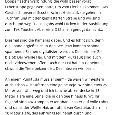
Doppelflaschenverbindung, die wohl besser vorab
Erbensuppe gegessen hätte, um vom Fleck zu kommen. Das
Geräusch unserer Scooter schreckt sie auf, sie gehen in
Tuchfühlung mit der gepflasterten Straße und wir sind
durch und weg. Tja, da gabs wohl Lücken in der Ausbildung
zum Tek-Taucher. Aber eine D12 allein genügt da nicht…
Diesmal sind die Kameras dabei. Und es lohnt sich, denn
die Sonne ergießt sich in den See, jetzt können schöne
spannende Szenen digitalisiert werden. Das primäre Ziel
bleibt: Der Weiße Hai. Und mit dem Flugzeug sind auch
noch Videoszenen offen. Doch der Hai hat ein Geheimnis,
obwohl die Tiefe bekannt ist. Das müssen wir lösen.
An einem Punkt „da muss er sein“ – da waren wir gestern
auch schon – ist ufernah eine gelbe Boje. Wir sind etwa 25
Meter vom Ufer weg und ich tauche ab, entdecke in 13
Meter Tiefe eine Leine, die in den See hinaus führt. Ihr
folgend sind UW-Lampen erkennbar, Scooter auf volle Fahrt
und da ist der Weiße Hai, umrahmt von Gerätetauchern. In
10 Meter Tiefe, das Führungsseil hängt durch und