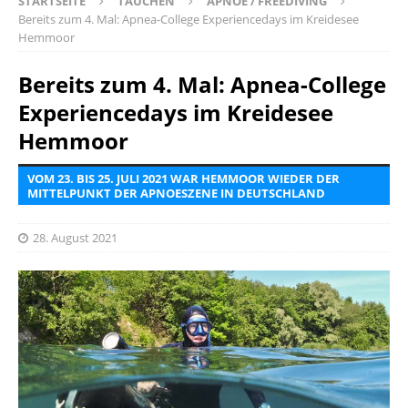
STARTSEITE
TAUCHEN
APNOE / FREEDIVING
Bereits zum 4. Mal: Apnea-College Experiencedays im Kreidesee
Hemmoor
Bereits zum 4. Mal: Apnea-College
Experiencedays im Kreidesee
Hemmoor
VOM 23. BIS 25. JULI 2021 WAR HEMMOOR WIEDER DER
MITTELPUNKT DER APNOESZENE IN DEUTSCHLAND
28. August 2021