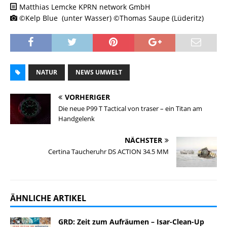
Matthias Lemcke KPRN network GmbH
©Kelp Blue (unter Wasser) ©Thomas Saupe (Lüderitz)
NATUR
NEWS UMWELT
VORHERIGER
Die neue P99 T Tactical von traser – ein Titan am
Handgelenk
NÄCHSTER
Certina Taucheruhr DS ACTION 34.5 MM
ÄHNLICHE ARTIKEL
GRD: Zeit zum Aufräumen – Isar-Clean-Up