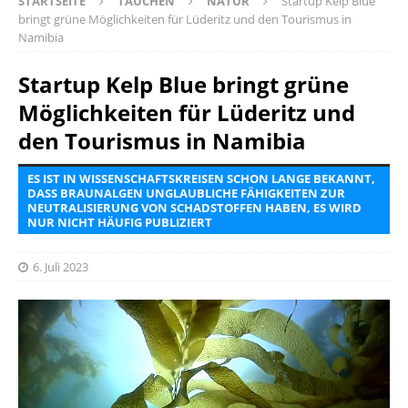
STARTSEITE
TAUCHEN
NATUR
Startup Kelp Blue
bringt grüne Möglichkeiten für Lüderitz und den Tourismus in
Namibia
Startup Kelp Blue bringt grüne
Möglichkeiten für Lüderitz und
den Tourismus in Namibia
ES IST IN WISSENSCHAFTSKREISEN SCHON LANGE BEKANNT,
DASS BRAUNALGEN UNGLAUBLICHE FÄHIGKEITEN ZUR
NEUTRALISIERUNG VON SCHADSTOFFEN HABEN, ES WIRD
NUR NICHT HÄUFIG PUBLIZIERT
6. Juli 2023