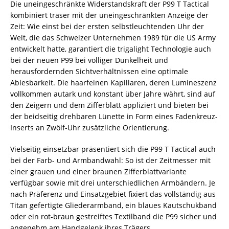
Die uneingeschränkte Widerstandskraft der P99 T Tactical
kombiniert traser mit der uneingeschränkten Anzeige der
Zeit: Wie einst bei der ersten selbstleuchtenden Uhr der
Welt, die das Schweizer Unternehmen 1989 für die US Army
entwickelt hatte, garantiert die trigalight Technologie auch
bei der neuen P99 bei völliger Dunkelheit und
herausfordernden Sichtverhältnissen eine optimale
Ablesbarkeit. Die haarfeinen Kapillaren, deren Lumineszenz
vollkommen autark und konstant über Jahre währt, sind auf
den Zeigern und dem Zifferblatt appliziert und bieten bei
der beidseitig drehbaren Lünette in Form eines Fadenkreuz-
Inserts an Zwölf-Uhr zusätzliche Orientierung.
Vielseitig einsetzbar präsentiert sich die P99 T Tactical auch
bei der Farb- und Armbandwahl: So ist der Zeitmesser mit
einer grauen und einer braunen Zifferblattvariante
verfügbar sowie mit drei unterschiedlichen Armbändern. Je
nach Präferenz und Einsatzgebiet fixiert das vollständig aus
Titan gefertigte Gliederarmband, ein blaues Kautschukband
oder ein rot-braun gestreiftes Textilband die P99 sicher und
angenehm am Handgelenk ihres Trägers.