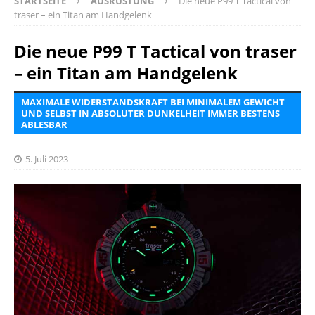
STARTSEITE
AUSRÜSTUNG
Die neue P99 T Tactical von
traser – ein Titan am Handgelenk
Die neue P99 T Tactical von traser
– ein Titan am Handgelenk
MAXIMALE WIDERSTANDSKRAFT BEI MINIMALEM GEWICHT
UND SELBST IN ABSOLUTER DUNKELHEIT IMMER BESTENS
ABLESBAR
5. Juli 2023