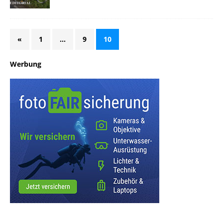
«
1
…
9
10
Werbung