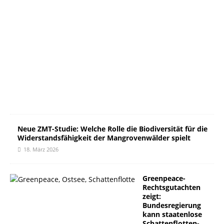
2
2
.
M
ä
r
z
2
0
2
6
Neue ZMT-Studie: Welche Rolle die Biodiversität für die
Widerstandsfähigkeit der Mangrovenwälder spielt
18. März 2026
Greenpeace-
Rechtsgutachten
zeigt:
Bundesregierung
kann staatenlose
Schattenflotten-