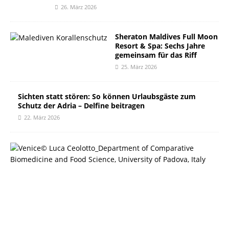
26. März 2026
Sheraton Maldives Full Moon
Resort & Spa: Sechs Jahre
gemeinsam für das Riff
25. März 2026
Sichten statt stören: So können Urlaubsgäste zum
Schutz der Adria – Delfine beitragen
22. März 2026
A
c
h
t
M
o
n
a
t