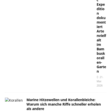
Expe
ditio
n
doku
ment
iert
Arte
nvielf
alt
im
Bam
busk
orall
en-
Garte
n
21.
Mai
2026
Marine Hitzewellen und Korallenbleiche:
Warum sich manche Riffe schneller erholen
als andere