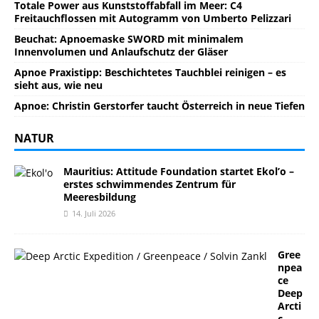
Totale Power aus Kunststoffabfall im Meer: C4
Freitauchflossen mit Autogramm von Umberto Pelizzari
Beuchat: Apnoemaske SWORD mit minimalem
Innenvolumen und Anlaufschutz der Gläser
Apnoe Praxistipp: Beschichtetes Tauchblei reinigen – es
sieht aus, wie neu
Apnoe: Christin Gerstorfer taucht Österreich in neue Tiefen
NATUR
Mauritius: Attitude Foundation startet Ekol’o –
erstes schwimmendes Zentrum für
Meeresbildung
14. Juli 2026
Gree
npea
ce
Deep
Arcti
c