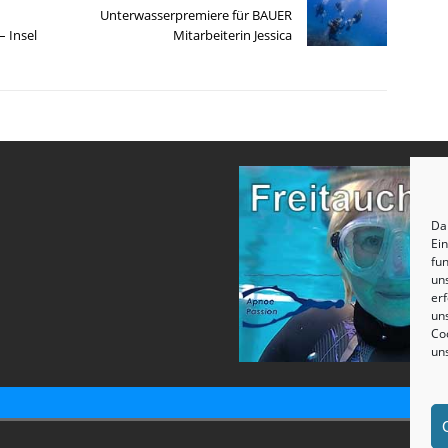
Unterwasserpremiere für BAUER
– Insel
Mitarbeiterin Jessica
Dam
Ei
fun
un
erf
uns
Coo
un