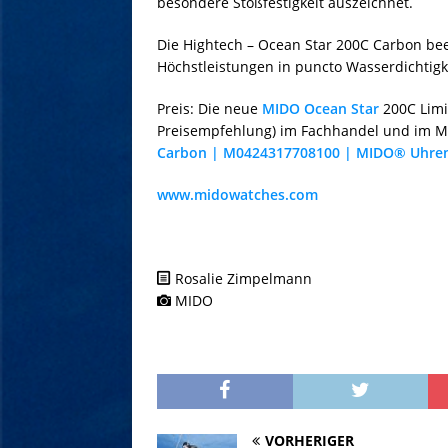
besondere Stoßfestigkeit auszeichnet.
Die Hightech – Ocean Star 200C Carbon bee
Höchstleistungen in puncto Wasserdichtigke
Preis: Die neue
MIDO
Ocean Star
200C Limit
Preisempfehlung) im Fachhandel und im M
Carbon | M0424317708100 | MIDO® Uhren
www.midowatches.com
Rosalie Zimpelmann
MIDO
VORHERIGER