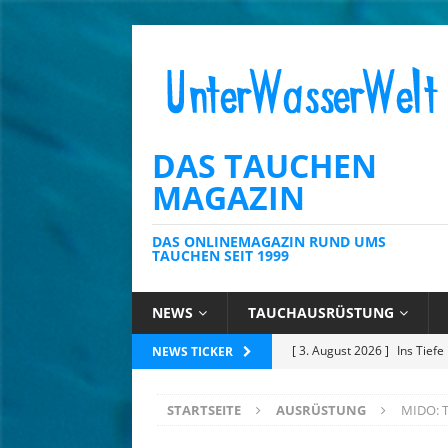
DAS TAUCHEN
MAGAZIN
DAS ONLINEMAGAZIN RUND UMS
TAUCHEN SEIT 1999
NEWS
TAUCHAUSRÜSTUNG
[ 23. Juli 2026 ]
Tobago: Wo 
NEWS TICKER
[ 14. Juli 2026 ]
Mauritius: 
STARTSEITE
AUSRÜSTUNG
MIDO: T
für Meeresbildung
NATU