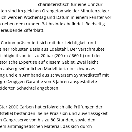
charakteristisch für eine Uhr zur
uten sind im gleichen Orangeton wie der Minutenzeiger
leich werden Wochentag und Datum in einem Fenster vor
h neben dem runden 3-Uhr-Index befindet. Beidseitig
eraubende Zifferblatt.
Carbon präsentiert sich mit der Leichtigkeit und
einer robusten Basis aus Edelstahl. Der verschraubte
tigkeit von bis zu 20 bar (200 m / 660 ft) und der
storische Expertise auf diesem Gebiet. Zwei leicht
 außergewöhnlichen Modell bei: ein schwarzes
g und ein Armband aus schwarzem Synthetikstoff mit
großzügigen Garantie von 5 Jahren ausgestattete
neiderten Schachtel angeboten.
tar 200C Carbon hat erfolgreich alle Prüfungen der
stelle) bestanden. Seine Präzision und Zuverlässigkeit
n Gangreserve von bis zu 80 Stunden, sowie den
einem antimagnetischen Material, das sich durch