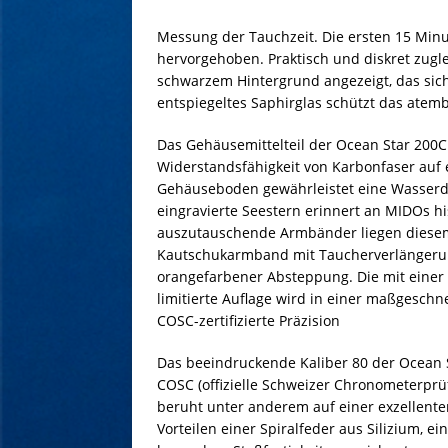
Messung der Tauchzeit. Die ersten 15 Min
hervorgehoben. Praktisch und diskret zug
schwarzem Hintergrund angezeigt, das sic
entspiegeltes Saphirglas schützt das atemb
Das Gehäusemittelteil der Ocean Star 200C 
Widerstandsfähigkeit von Karbonfaser auf 
Gehäuseboden gewährleistet eine Wasserdich
eingravierte Seestern erinnert an MIDOs hi
auszutauschende Armbänder liegen diesem
Kautschukarmband mit Taucherverlängerun
orangefarbener Absteppung. Die mit einer 
limitierte Auflage wird in einer maßgesch
COSC-zertifizierte Präzision
Das beeindruckende Kaliber 80 der Ocean S
COSC (offizielle Schweizer Chronometerprüf
beruht unter anderem auf einer exzellente
Vorteilen einer Spiralfeder aus Silizium, 