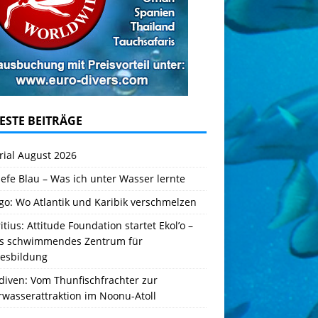
ESTE BEITRÄGE
rial August 2026
iefe Blau – Was ich unter Wasser lernte
go: Wo Atlantik und Karibik verschmelzen
tius: Attitude Foundation startet Ekol’o –
es schwimmendes Zentrum für
esbildung
diven: Vom Thunfischfrachter zur
rwasserattraktion im Noonu-Atoll