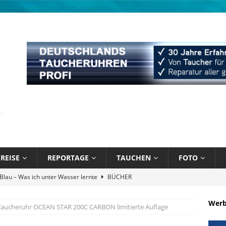
REISE
REPORTAGE
TAUCHEN
FOTO
Atlantik und Karibik verschmelzen
NEWS
Attitude Foundation startet Ekol’o – erstes schwimmendes Zentrum
Wer
aucheruhr OCEAN STAR 200C CARBON limitierte Auflage
R