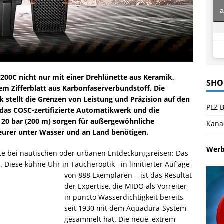
a
 200C nicht nur mit einer Drehlünette aus Keramik,
SHO
m Zifferblatt aus Karbonfaserverbundstoff. Die
k stellt die Grenzen von Leistung und Präzision auf den
PLZ B
 das COSC-zertifizierte Automatikwerk und die
 20 bar (200 m) sorgen für außergewöhnliche
Kana
teurer unter Wasser und an Land benötigen.
Wer
te bei nautischen oder urbanen Entdeckungsreisen: Das
. Diese kühne Uhr in Taucheroptik‒ in limitierter
Auflage
von 888 Exemplaren ‒ ist das Resultat
der Expertise, die MIDO als Vorreiter
in puncto Wasserdichtigkeit bereits
seit 1930 mit dem Aquadura-System
gesammelt hat. Die neue, extrem