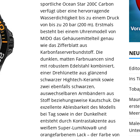
sportliche Ocean Star 200C Carbon
verfügt über eine hervorragende
Wasserdichtigkeit bis zu einem Druck
von bis zu 20 bar (200 m). Erstmals
besteht bei einem Uhrenmodell von
MIDO das Gehäusemittelteil genau
wie das Zifferblatt aus
Karbonfaserverbundstoff. Die
NEU
dunklen, matten Farbnuancen sind
mit robustem Edelstahl kombiniert,
Edito
einer Drehlünette aus glänzend
Ins T
schwarzer Hightech-Keramik sowie
zwei ebenfalls schwarzen,
Toba
auswechselbaren Armbändern aus
Mauri
Stoff beziehungsweise Kautschuk. Die
erst
exzellente Ablesbarkeit des Modells
Meer
bei Tag sowie in der Dunkelheit
entsteht durch Kontrastakzente aus
Male
weißem Super-LumiNova® und
Unte
orangefarbenem Lack – der Farbe von