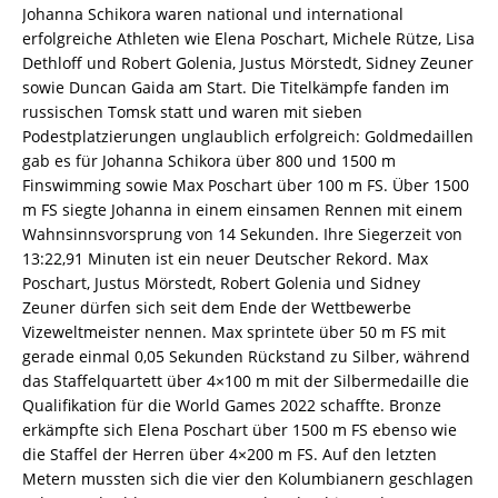
Johanna Schikora waren national und international
erfolgreiche Athleten wie Elena Poschart, Michele Rütze, Lisa
Dethloff und Robert Golenia, Justus Mörstedt, Sidney Zeuner
sowie Duncan Gaida am Start. Die Titelkämpfe fanden im
russischen Tomsk statt und waren mit sieben
Podestplatzierungen unglaublich erfolgreich: Goldmedaillen
gab es für Johanna Schikora über 800 und 1500 m
Finswimming sowie Max Poschart über 100 m FS. Über 1500
m FS siegte Johanna in einem einsamen Rennen mit einem
Wahnsinnsvorsprung von 14 Sekunden. Ihre Siegerzeit von
13:22,91 Minuten ist ein neuer Deutscher Rekord. Max
Poschart, Justus Mörstedt, Robert Golenia und Sidney
Zeuner dürfen sich seit dem Ende der Wettbewerbe
Vizeweltmeister nennen. Max sprintete über 50 m FS mit
gerade einmal 0,05 Sekunden Rückstand zu Silber, während
das Staffelquartett über 4×100 m mit der Silbermedaille die
Qualifikation für die World Games 2022 schaffte. Bronze
erkämpfte sich Elena Poschart über 1500 m FS ebenso wie
die Staffel der Herren über 4×200 m FS. Auf den letzten
Metern mussten sich die vier den Kolumbianern geschlagen