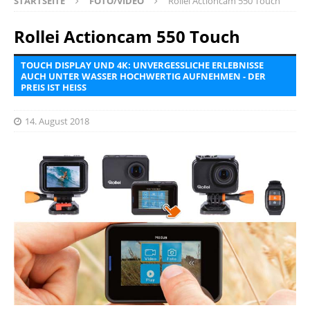
STARTSEITE
FOTO/VIDEO
Rollei Actioncam 550 Touch
Rollei Actioncam 550 Touch
TOUCH DISPLAY UND 4K: UNVERGESSLICHE ERLEBNISSE
AUCH UNTER WASSER HOCHWERTIG AUFNEHMEN - DER
PREIS IST HEISS
14. August 2018