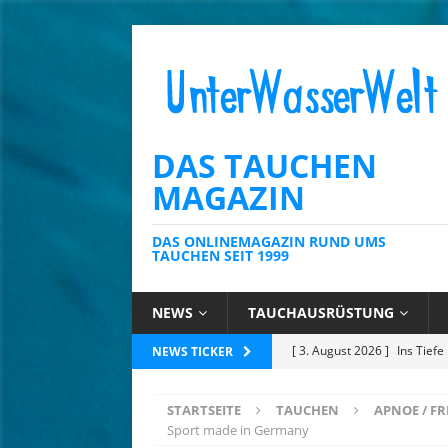
DAS TAUCHEN
MAGAZIN
DAS ONLINEMAGAZIN RUND UMS
TAUCHEN SEIT 1999
NEWS
TAUCHAUSRÜSTUNG
[ 23. Juli 2026 ]
Tobago: Wo 
NEWS TICKER
[ 14. Juli 2026 ]
Mauritius: 
STARTSEITE
TAUCHEN
APNOE / FR
für Meeresbildung
NATU
Sport made in Germany