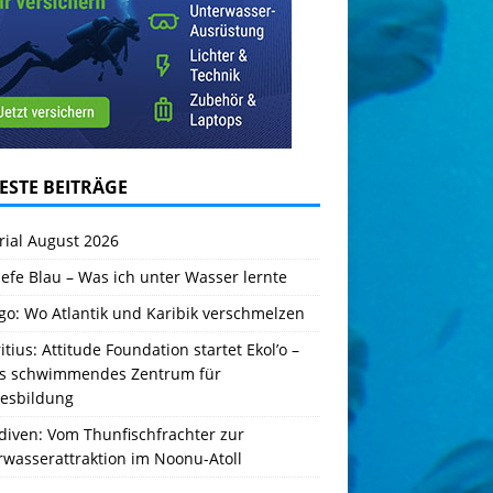
ESTE BEITRÄGE
rial August 2026
iefe Blau – Was ich unter Wasser lernte
go: Wo Atlantik und Karibik verschmelzen
tius: Attitude Foundation startet Ekol’o –
es schwimmendes Zentrum für
esbildung
diven: Vom Thunfischfrachter zur
rwasserattraktion im Noonu-Atoll