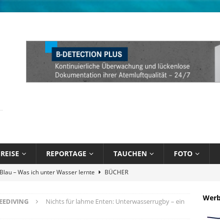
REISE
REPORTAGE
TAUCHEN
FOTO
Atlantik und Karibik verschmelzen
NEWS
Attitude Foundation startet Ekol’o – erstes schwimmendes Zentrum
Wer
EEDIVING
Nichts für lahme Enten: Unterwasserrugby – ein
R