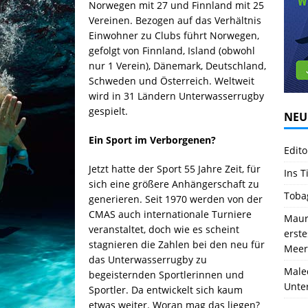
Norwegen mit 27 und Finnland mit 25
Vereinen. Bezogen auf das Verhältnis
Einwohner zu Clubs führt Norwegen,
gefolgt von Finnland, Island (obwohl
nur 1 Verein), Dänemark, Deutschland,
Schweden und Österreich. Weltweit
wird in 31 Ländern Unterwasserrugby
gespielt.
NEU
Ein Sport im Verborgenen?
Edito
Jetzt hatte der Sport 55 Jahre Zeit, für
Ins T
sich eine größere Anhängerschaft zu
Toba
generieren. Seit 1970 werden von der
CMAS auch internationale Turniere
Mauri
veranstaltet, doch wie es scheint
erst
stagnieren die Zahlen bei den neu für
Meer
das Unterwasserrugby zu
Male
begeisternden Sportlerinnen und
Unte
Sportler. Da entwickelt sich kaum
etwas weiter. Woran mag das liegen?