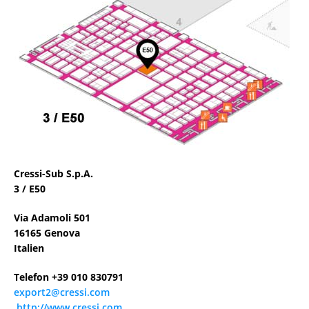
Cressi-Sub S.p.A.
3 / E50
Via Adamoli
501
16165 Genova
Italien
Telefon +39 010 830791
export2@cressi.com
http://www.cressi.com