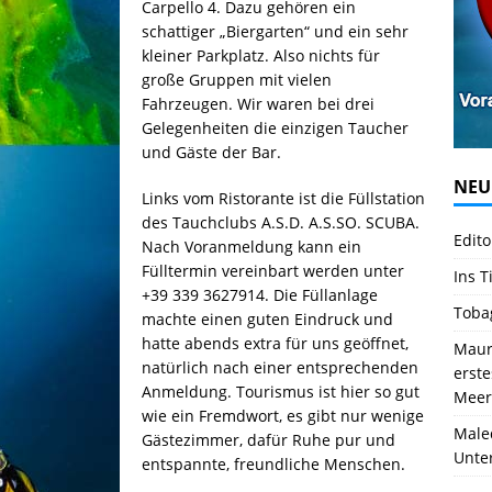
Carpello 4. Dazu gehören ein
schattiger „Biergarten“ und ein sehr
kleiner Parkplatz. Also nichts für
große Gruppen mit vielen
Fahrzeugen. Wir waren bei drei
Gelegenheiten die einzigen Taucher
und Gäste der Bar.
NEU
Links vom Ristorante ist die Füllstation
des Tauchclubs A.S.D. A.S.SO. SCUBA.
Edito
Nach Voranmeldung kann ein
Fülltermin vereinbart werden unter
Ins T
+39 339 3627914. Die Füllanlage
Toba
machte einen guten Eindruck und
hatte abends extra für uns geöffnet,
Mauri
natürlich nach einer entsprechenden
erst
Anmeldung. Tourismus ist hier so gut
Meer
wie ein Fremdwort, es gibt nur wenige
Male
Gästezimmer, dafür Ruhe pur und
Unte
entspannte, freundliche Menschen.