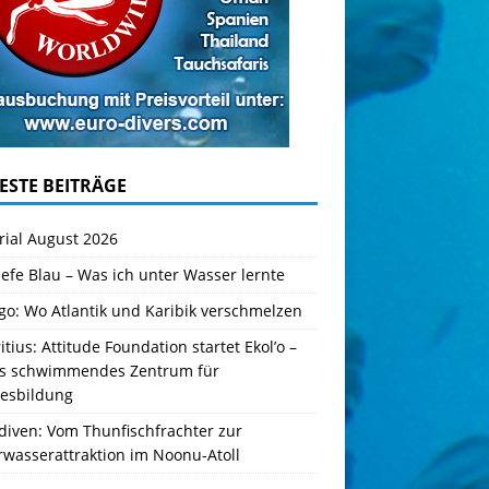
ESTE BEITRÄGE
rial August 2026
iefe Blau – Was ich unter Wasser lernte
go: Wo Atlantik und Karibik verschmelzen
tius: Attitude Foundation startet Ekol’o –
es schwimmendes Zentrum für
esbildung
diven: Vom Thunfischfrachter zur
rwasserattraktion im Noonu-Atoll