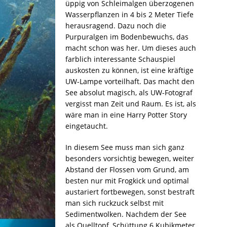
üppig von Schleimalgen überzogenen
Wasserpflanzen in 4 bis 2 Meter Tiefe
herausragend. Dazu noch die
Purpuralgen im Bodenbewuchs, das
macht schon was her. Um dieses auch
farblich interessante Schauspiel
auskosten zu können, ist eine kräftige
UW-Lampe vorteilhaft. Das macht den
See absolut magisch, als UW-Fotograf
vergisst man Zeit und Raum. Es ist, als
wäre man in eine Harry Potter Story
eingetaucht.
In diesem See muss man sich ganz
besonders vorsichtig bewegen, weiter
Abstand der Flossen vom Grund, am
besten nur mit Frogkick und optimal
austariert fortbewegen, sonst bestraft
man sich ruckzuck selbst mit
Sedimentwolken. Nachdem der See
als Quelltopf, Schüttung 6 Kubikmeter