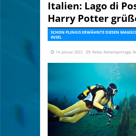
[ 14. Juli 2026 ]
Malediven: 
Italien: Lago di Po
NEWS
Harry Potter grü
[ 4. August 2026 ]
Editoria
SCHON PLINIUS ERWÄHNTE DIESEN MAGISC
[ 3. August 2026 ]
Ins Tiefe
INSEL
14. Januar 2022
Reise
,
Reisereportage
,
R