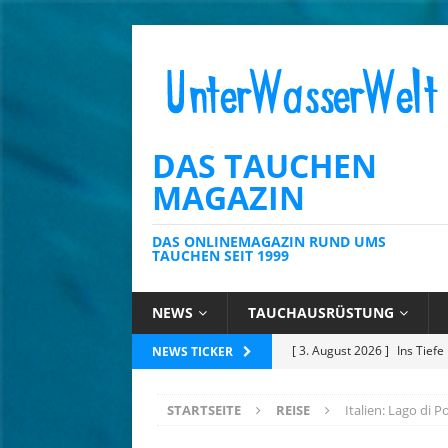
DAS TAUCHEN
MAGAZIN
DAS ONLINEMAGAZIN RUND UMS
TAUCHEN SEIT 1999
NEWS
TAUCHAUSRÜSTUNG
[ 23. Juli 2026 ]
Tobago: Wo 
NEWS TICKER
[ 14. Juli 2026 ]
Mauritius: 
STARTSEITE
REISE
Italien: Lago di 
für Meeresbildung
NATU