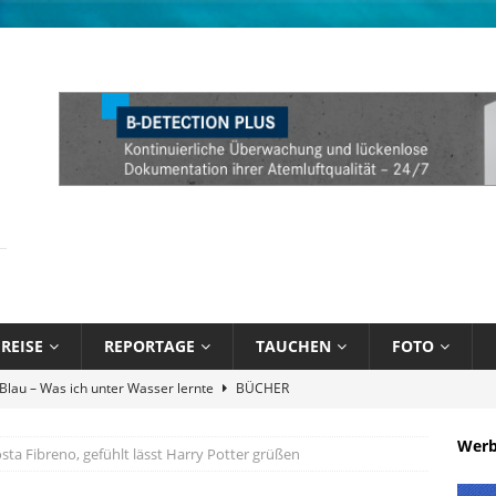
REISE
REPORTAGE
TAUCHEN
FOTO
Atlantik und Karibik verschmelzen
NEWS
Attitude Foundation startet Ekol’o – erstes schwimmendes Zentrum
Wer
Posta Fibreno, gefühlt lässt Harry Potter grüßen
R