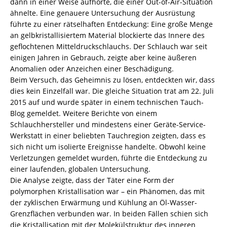
dann in einer Weise aufhörte, die einer Out-of-Air-Situation
ähnelte. Eine genauere Untersuchung der Ausrüstung
führte zu einer rätselhaften Entdeckung: Eine große Menge
an gelbkristallisiertem Material blockierte das Innere des
geflochtenen Mitteldruckschlauchs. Der Schlauch war seit
einigen Jahren in Gebrauch, zeigte aber keine äußeren
Anomalien oder Anzeichen einer Beschädigung.
Beim Versuch, das Geheimnis zu lösen, entdeckten wir, dass
dies kein Einzelfall war. Die gleiche Situation trat am 22. Juli
2015 auf und wurde später in einem technischen Tauch-
Blog gemeldet. Weitere Berichte von einem
Schlauchhersteller und mindestens einer Geräte-Service-
Werkstatt in einer beliebten Tauchregion zeigten, dass es
sich nicht um isolierte Ereignisse handelte. Obwohl keine
Verletzungen gemeldet wurden, führte die Entdeckung zu
einer laufenden, globalen Untersuchung.
Die Analyse zeigte, dass der Täter eine Form der
polymorphen Kristallisation war – ein Phänomen, das mit
der zyklischen Erwärmung und Kühlung an Öl-Wasser-
Grenzflächen verbunden war. In beiden Fällen schien sich
die Kristallisation mit der Molekülstruktur des inneren