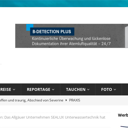
REISE
REPORTAGE
TAUCHEN
FOTO
näppchen und stark limitiert: Bühlmann Decompression 02 Orange
Wer
en: Das Allgäuer Unternehmen SEALUX Unterwassertechnik hat
bik unter Wasser mit Sandals Resorts
NEWS