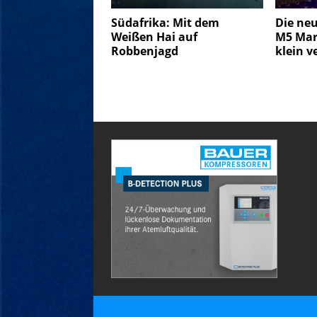
Südafrika: Mit dem
Die ne
Weißen Hai auf
M5 Mark
Robbenjagd
klein v