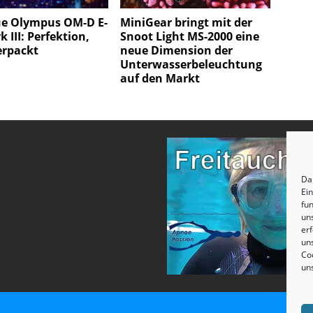
ue Olympus OM-D E-
MiniGear bringt mit der
 III: Perfektion,
Snoot Light MS-2000 eine
erpackt
neue Dimension der
Unterwasserbeleuchtung
auf den Markt
Dam
Ei
fun
un
erf
uns
Coo
un