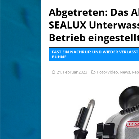
[ 4. August 2026 ]
Editoria
Abgetreten: Das 
[ 7. August 2026 ]
eoapp DI
SEALUX Unterwass
[ 6. August 2026 ]
Tief betr
Betrieb eingestell
FAST EIN NACHRUF: UND WIEDER VERLÄSST
BÜHNE
21. Februar 2023
Foto/Video
,
News
,
Rep