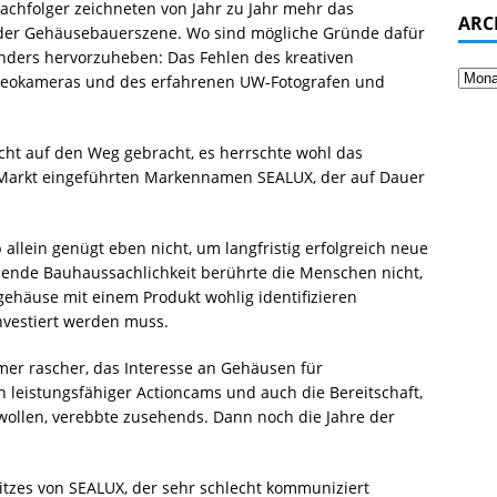
Nachfolger zeichneten von Jahr zu Jahr mehr das
ARC
der Gehäusebauerszene. Wo sind mögliche Gründe dafür
sonders hervorzuheben: Das Fehlen des kreativen
ideokameras und des erfahrenen UW-Fotografen und
t auf den Weg gebracht, es herrschte wohl das
 Markt eingeführten Markennamen SEALUX, der auf Dauer
llein genügt eben nicht, um langfristig erfolgreich neue
hende Bauhaussachlichkeit berührte die Menschen nicht,
ehäuse mit einem Produkt wohlig identifizieren
nvestiert werden muss.
er rascher, das Interesse an Gehäusen für
leistungsfähiger Actioncams und auch die Bereitschaft,
ollen, verebbte zusehends. Dann noch die Jahre der
tzes von SEALUX, der sehr schlecht kommuniziert