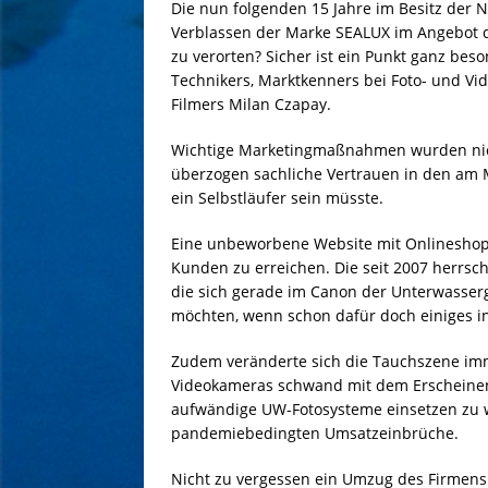
Die nun folgenden 15 Jahre im Besitz der 
Verblassen der Marke SEALUX im Angebot 
zu verorten? Sicher ist ein Punkt ganz be
Technikers, Marktkenners bei Foto- und V
Filmers Milan Czapay.
Wichtige Marketingmaßnahmen wurden nich
überzogen sachliche Vertrauen in den am
ein Selbstläufer sein müsste.
Eine unbeworbene Website mit Onlineshop a
Kunden zu erreichen. Die seit 2007 herrsc
die sich gerade im Canon der Unterwasserg
möchten, wenn schon dafür doch einiges i
Zudem veränderte sich die Tauchszene imm
Videokameras schwand mit dem Erscheinen 
aufwändige UW-Fotosysteme einsetzen zu w
pandemiebedingten Umsatzeinbrüche.
Nicht zu vergessen ein Umzug des Firmensi