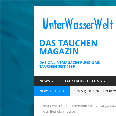
DAS TAUCHEN
MAGAZIN
DAS ONLINEMAGAZIN RUND UMS
TAUCHEN SEIT 1999
NEWS
TAUCHAUSRÜSTUNG
[ 6. August 2026 ]
Kein Sch
NEWS TICKER
AUSRÜSTUNG
STARTSEITE
FOTO/VIDEO
Abgetret
[ 6. August 2026 ]
Die Kari
den Betrieb eingestellt