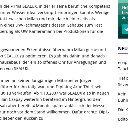
 die Firma SEALUX, in der er seine berufliche Kompetenz
f unter Wasser ideal verknüpft einbringen konnte. Wenige
takt zwischen Milan und mir, da ich einerseits als
men eines UW-Fachmagazins dessen Gehäuse zum Test
isierung als UW-Kameramann bei Produktionen für die
NEU
atz gewonnenen Erkenntnisse übernahm Milan gerne und
n SEALUX zu optimieren. Es gab bis dahin und danach
häusebaus, der ein so offenes Ohr für Anregungen und
eoapp
hen von SEALUX.
Tauc
Tief 
hmen an seinen langjährigen Mitarbeiter Jürgen
Seve
führer für ihn tätig war, und Dipl.-Ing Arno Thiel, seit
aut, zu verkaufen. Ab 1.10.2007 war SEALUX also in neuen
Kein 
 Milan Czapay weiterhin beratend im Hintergrund dem
Bühl
ah aber bereits 4 Monate später anlässlich der Messe
Die K
r nur noch vor dem Stand willkommen. Dafür drehte Dipl.-
d lieber den Rücken zu.
Edito