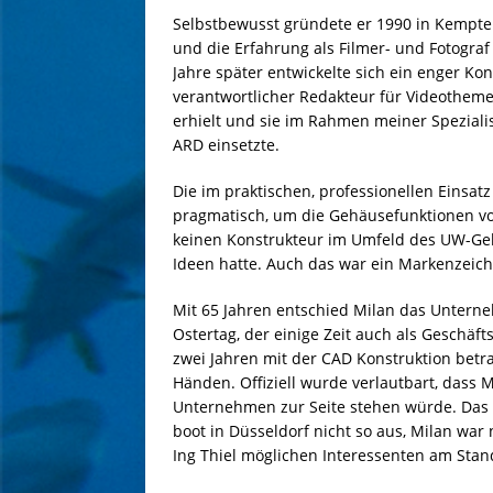
Selbstbewusst gründete er 1990 in Kempten
und die Erfahrung als Filmer- und Fotogra
Jahre später entwickelte sich ein enger Kon
verantwortlicher Redakteur für Videothe
erhielt und sie im Rahmen meiner Spezial
ARD einsetzte.
Die im praktischen, professionellen Eins
pragmatisch, um die Gehäusefunktionen vo
keinen Konstrukteur im Umfeld des UW-Ge
Ideen hatte. Auch das war ein Markenzeic
Mit 65 Jahren entschied Milan das Unterne
Ostertag, der einige Zeit auch als Geschäfts
zwei Jahren mit der CAD Konstruktion betr
Händen. Offiziell wurde verlautbart, dass
Unternehmen zur Seite stehen würde. Das s
boot in Düsseldorf nicht so aus, Milan wa
Ing Thiel möglichen Interessenten am Stan