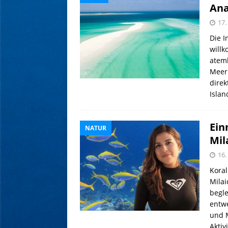
Ana
17.
Die I
willk
atem
Meer
direk
Isla
Ein
NATUR
Mil
16.
Koral
Milai
begle
entwe
und M
Aktiv