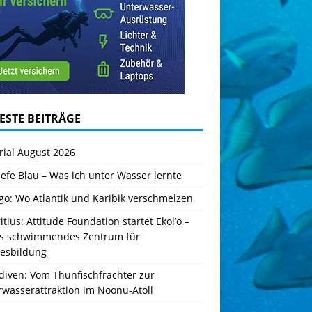
ESTE BEITRÄGE
rial August 2026
iefe Blau – Was ich unter Wasser lernte
go: Wo Atlantik und Karibik verschmelzen
tius: Attitude Foundation startet Ekol’o –
es schwimmendes Zentrum für
esbildung
diven: Vom Thunfischfrachter zur
rwasserattraktion im Noonu-Atoll