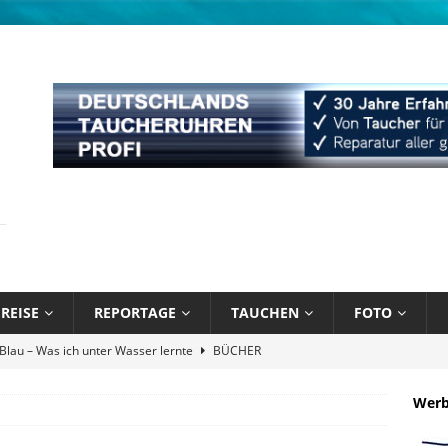
REISE
REPORTAGE
TAUCHEN
FOTO
Atlantik und Karibik verschmelzen
NEWS
Attitude Foundation startet Ekol’o – erstes schwimmendes Zentrum
Wer
R