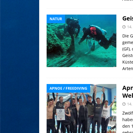
Gei
NATUR
14.
Die G
gemei
(GF),
Geist
Küst
Arten
Apn
APNOE / FREEDIVING
Wel
14.
Zwölf
haben
den 1
gebro