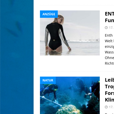
ENT
ANZÜGE
Fun
17.
Enth 
Welt 
einzi
Wasse
Ohne 
Rich
Lei
NATUR
Tro
For
Kl
17.