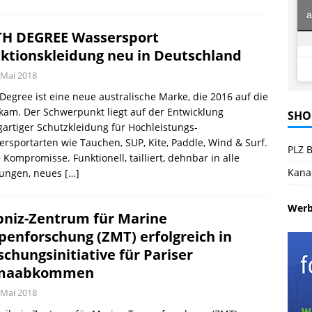
a
H DEGREE Wassersport
ktionskleidung neu in Deutschland
 Mai 2018
Degree ist eine neue australische Marke, die 2016 auf die
kam. Der Schwerpunkt liegt auf der Entwicklung
SHO
gartiger Schutzkleidung für Hochleistungs-
rsportarten wie Tauchen, SUP, Kite, Paddle, Wind & Surf.
PLZ B
Kompromisse. Funktionell, tailliert, dehnbar in alle
Kana
tungen, neues
[…]
Wer
bniz-Zentrum für Marine
penforschung (ZMT) erfolgreich in
schungsinitiative für Pariser
imaabkommen
 Mai 2018