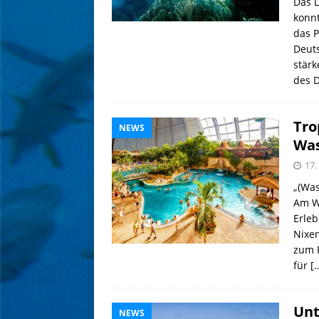
Das 
konnt
das 
Deut
stär
des 
Tro
NEWS
Was
17.
„(Was
Am Wo
Erle
Nixe
zum 
für
[
Unt
NEWS