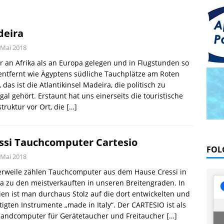
Vom Thunfischfrachter zur Unterwasserattraktion im Noonu-Atoll
eira
l August 2026
EDITORIAL
 Mai 2018
 Blau – Was ich unter Wasser lernte
BÜCHER
 an Afrika als an Europa gelegen und in Flugstunden so
entfernt wie Ägyptens südliche Tauchplätze am Roten
 das ist die Atlantikinsel Madeira, die politisch zu
gal gehört. Erstaunt hat uns einerseits die touristische
struktur vor Ort, die
[…]
ssi Tauchcomputer Cartesio
FOL
 Mai 2018
erweile zählen Tauchcomputer aus dem Hause Cressi in
 zu den meistverkauften in unseren Breitengraden. In
ien ist man durchaus Stolz auf die dort entwickelten und
tigten Instrumente „made in Italy“. Der CARTESIO ist als
andcomputer für Gerätetaucher und Freitaucher
[…]