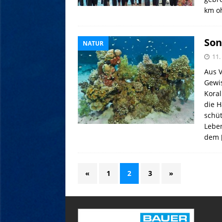
km o
So
NATUR
11.
Aus 
Gewis
Koral
die 
schüt
Lebe
dem
«
1
2
3
»