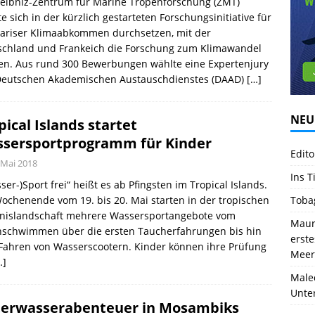
Leibniz-Zentrum für Marine Tropenforschung (ZMT)
e sich in der kürzlich gestarteten Forschungsinitiative für
Pariser Klimaabkommen durchsetzen, mit der
schland und Frankeich die Forschung zum Klimawandel
ken. Aus rund 300 Bewerbungen wählte eine Expertenjury
Deutschen Akademischen Austauschdienstes (DAAD)
[…]
NEU
pical Islands startet
sersportprogramm für Kinder
Edito
 Mai 2018
Ins T
ser-)Sport frei“ heißt es ab Pfingsten im Tropical Islands.
chenende vom 19. bis 20. Mai starten in der tropischen
Toba
bnislandschaft mehrere Wassersportangebote vom
Mauri
nschwimmen über die ersten Taucherfahrungen bis hin
erst
Fahren von Wasserscootern. Kinder können ihre Prüfung
Meer
…]
Male
Unte
erwasserabenteuer in Mosambiks