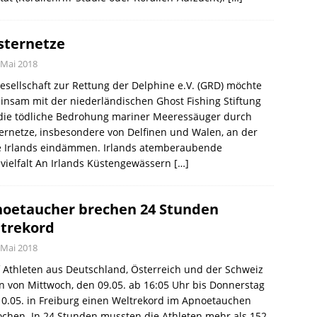
sternetze
 Mai 2018
esellschaft zur Rettung der Delphine e.V. (GRD) möchte
nsam mit der niederländischen Ghost Fishing Stiftung
 die tödliche Bedrohung mariner Meeressäuger durch
ernetze, insbesondere von Delfinen und Walen, an der
e Irlands eindämmen. Irlands atemberaubende
vielfalt An Irlands Küstengewässern
[…]
oetaucher brechen 24 Stunden
trekord
 Mai 2018
 Athleten aus Deutschland, Österreich und der Schweiz
 von Mittwoch, den 09.05. ab 16:05 Uhr bis Donnerstag
0.05. in Freiburg einen Weltrekord im Apnoetauchen
chen. In 24 Stunden mussten die Athleten mehr als 152