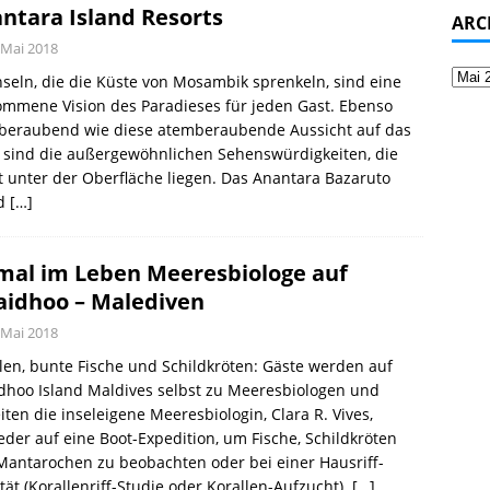
ntara Island Resorts
ARC
 Mai 2018
nseln, die die Küste von Mosambik sprenkeln, sind eine
ommene Vision des Paradieses für jeden Gast. Ebenso
beraubend wie diese atemberaubende Aussicht auf das
 sind die außergewöhnlichen Sehenswürdigkeiten, die
t unter der Oberfläche liegen. Das Anantara Bazaruto
nd
[…]
mal im Leben Meeresbiologe auf
aidhoo – Malediven
 Mai 2018
len, bunte Fische und Schildkröten: Gäste werden auf
dhoo Island Maldives selbst zu Meeresbiologen und
iten die inseleigene Meeresbiologin, Clara R. Vives,
der auf eine Boot-Expedition, um Fische, Schildkröten
antarochen zu beobachten oder bei einer Hausriff-
ität (Korallenriff-Studie oder Korallen-Aufzucht).
[…]