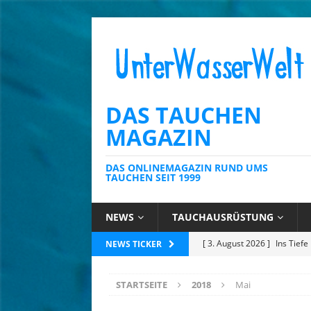
DAS TAUCHEN
MAGAZIN
DAS ONLINEMAGAZIN RUND UMS
TAUCHEN SEIT 1999
NEWS
TAUCHAUSRÜSTUNG
[ 23. Juli 2026 ]
Tobago: Wo 
NEWS TICKER
[ 14. Juli 2026 ]
Mauritius: 
STARTSEITE
2018
Mai
für Meeresbildung
NATU