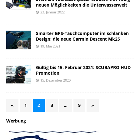
neuen Möglichkeiten die Unterwasserwelt
23. Januar 2022
Smarter GPS-Tauchcomputer im schlanken
Design: die neue Garmin Descent Mk2S
19. Mai 2021
Gültig bis 15. Februar 2021: SCUBAPRO HUD
Promotion
15. Dezember 2020
«
1
2
3
…
9
»
Werbung