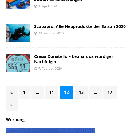
9. April 2020
Scubapro: Alle Neuprodukte der Saison 2020
23. Februar 2020
Cressi Donatello – Leonardos würdiger
Nachfolger
7. Februar 2020
«
1
…
11
12
13
…
17
»
Werbung