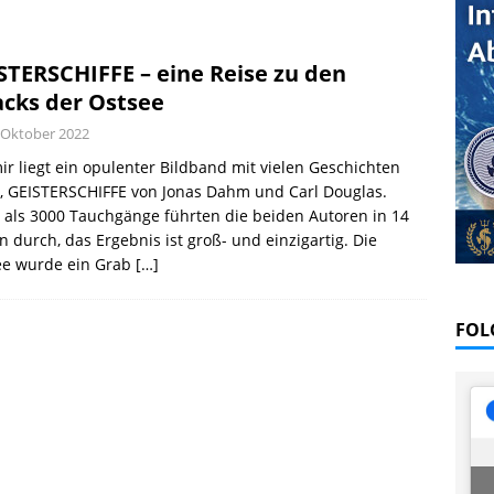
l August 2026
EDITORIAL
VE: Satelliten-App erleichtert Tauchplanung
PRAXIS
STERSCHIFFE – eine Reise zu den
cks der Ostsee
 Oktober 2022
ir liegt ein opulenter Bildband mit vielen Geschichten
, GEISTERSCHIFFE von Jonas Dahm und Carl Douglas.
als 3000 Tauchgänge führten die beiden Autoren in 14
n durch, das Ergebnis ist groß- und einzigartig. Die
ee wurde ein Grab
[…]
FOL