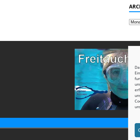
ARC
Dam
Ei
fun
un
erf
uns
Coo
un