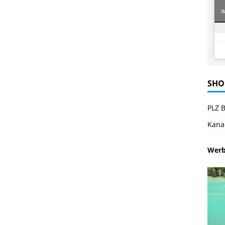
a
SHO
PLZ B
Kana
Wer