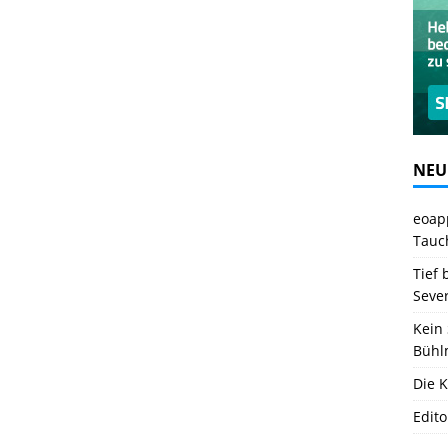
NEU
eoapp
Tauc
Tief 
Seve
Kein 
Bühl
Die K
Edito