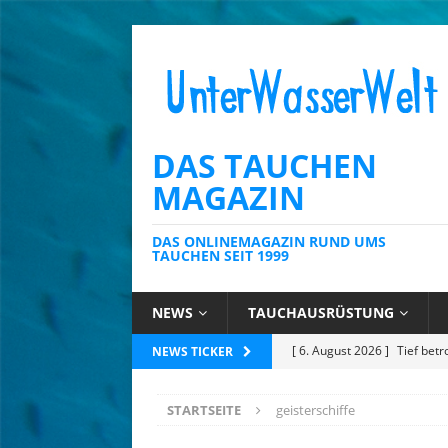
DAS TAUCHEN
MAGAZIN
DAS ONLINEMAGAZIN RUND UMS
TAUCHEN SEIT 1999
NEWS
TAUCHAUSRÜSTUNG
[ 6. August 2026 ]
Tief betr
NEWS TICKER
[ 6. August 2026 ]
Kein Sch
AUSRÜSTUNG
STARTSEITE
geisterschiffe
[ 6. August 2026 ]
Die Kari