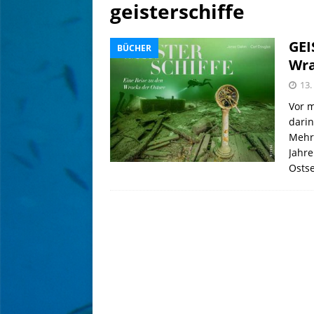
geisterschiffe
[ 4. August 2026 ]
Editoria
[ 7. August 2026 ]
eoapp DI
GEI
BÜCHER
Wra
13.
Vor m
darin
Mehr 
Jahre
Osts