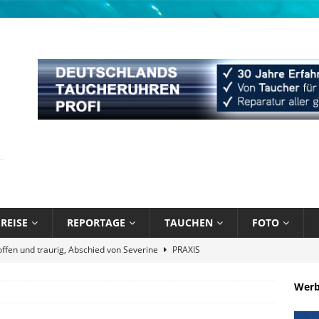
REISE
REPORTAGE
TAUCHEN
FOTO
offen und traurig, Abschied von Severine
PRAXIS
näppchen und stark limitiert: Bühlmann Decompression 02 Orange
Wer
bik unter Wasser mit Sandals Resorts
NEWS