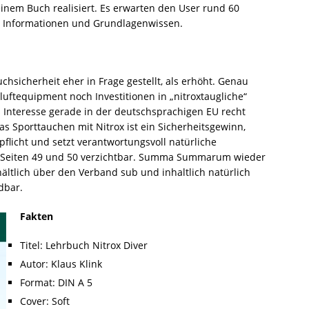
nem Buch realisiert. Es erwarten den User rund 60
er Informationen und Grundlagenwissen.
chsicherheit eher in Frage gestellt, als erhöht. Genau
uftequipment noch Investitionen in „nitroxtaugliche“
as Interesse gerade in der deutschsprachigen EU recht
as Sporttauchen mit Nitrox ist ein Sicherheitsgewinn,
flicht und setzt verantwortungsvoll natürliche
e Seiten 49 und 50 verzichtbar. Summa Summarum wieder
ältlich über den Verband sub und inhaltlich natürlich
dbar.
Fakten
Titel: Lehrbuch Nitrox Diver
Autor: Klaus Klink
Format: DIN A 5
Cover: Soft