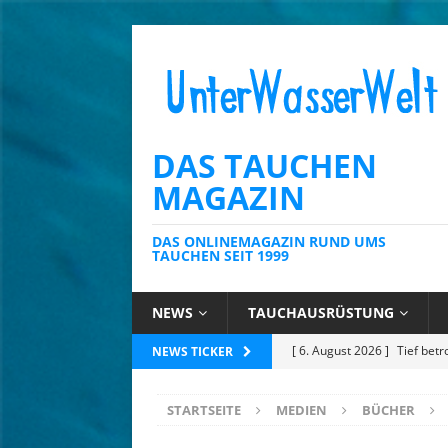
DAS TAUCHEN
MAGAZIN
DAS ONLINEMAGAZIN RUND UMS
TAUCHEN SEIT 1999
NEWS
TAUCHAUSRÜSTUNG
[ 6. August 2026 ]
Kein Sch
NEWS TICKER
AUSRÜSTUNG
STARTSEITE
MEDIEN
BÜCHER
[ 6. August 2026 ]
Die Kari