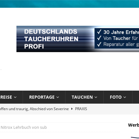
REISE
REPORTAGE
TAUCHEN
FOTO
näppchen und stark limitiert: Bühlmann Decompression 02 Orange
Wer
Nitrox Lehrbuch von sub
bik unter Wasser mit Sandals Resorts
NEWS