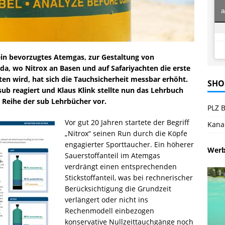
a
 ein bevorzugtes Atemgas, zur Gestaltung von
da, wo Nitrox an Basen und auf Safariyachten die erste
en wird, hat sich die Tauchsicherheit messbar erhöht.
SHO
ub reagiert und Klaus Klink stellte nun das Lehrbuch
r Reihe der sub Lehrbücher vor.
PLZ B
Vor gut 20 Jahren startete der Begriff
Kana
„Nitrox“ seinen Run durch die Köpfe
engagierter Sporttaucher. Ein höherer
Wer
Sauerstoffanteil im Atemgas
verdrängt einen entsprechenden
Stickstoffanteil, was bei rechnerischer
Berücksichtigung die Grundzeit
verlängert oder nicht ins
Rechenmodell einbezogen
konservative Nullzeittauchgänge noch