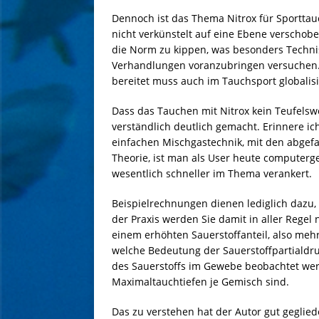
Dennoch ist das Thema Nitrox für Sporttau
nicht verkünstelt auf eine Ebene verschoben
die Norm zu kippen, was besonders Techn
Verhandlungen voranzubringen versuchen. 
bereitet muss auch im Tauchsport globalis
Dass das Tauchen mit Nitrox kein Teufelswe
verständlich deutlich gemacht. Erinnere i
einfachen Mischgastechnik, mit den abge
Theorie, ist man als User heute computerg
wesentlich schneller im Thema verankert.
Beispielrechnungen dienen lediglich dazu,
der Praxis werden Sie damit in aller Regel 
einem erhöhten Sauerstoffanteil, also mehr
welche Bedeutung der Sauerstoffpartialdru
des Sauerstoffs im Gewebe beobachtet we
Maximaltauchtiefen je Gemisch sind.
Das zu verstehen hat der Autor gut geglie