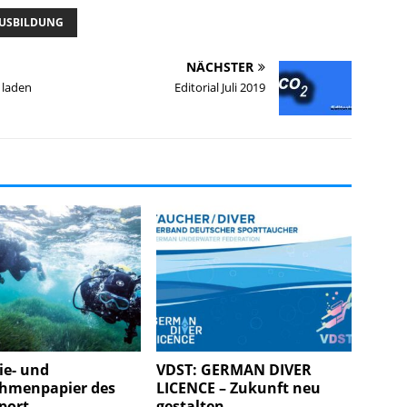
USBILDUNG
NÄCHSTER
laden
Editorial Juli 2019
ie- und
VDST: GERMAN DIVER
menpapier des
LICENCE – Zukunft neu
port-
gestalten