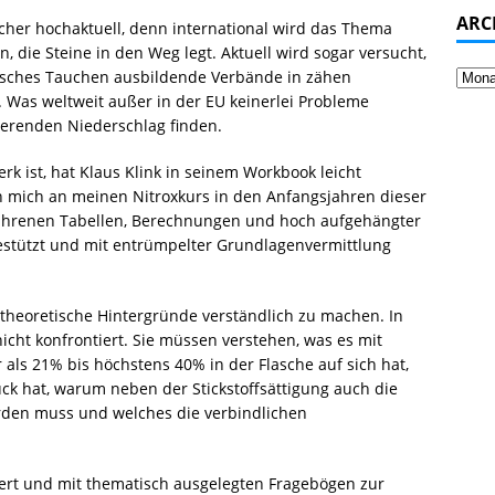
ARC
cher hochaktuell, denn international wird das Thema
, die Steine in den Weg legt. Aktuell wird sogar versucht,
isches Tauchen ausbildende Verbände in zähen
Was weltweit außer in der EU keinerlei Probleme
ierenden Niederschlag finden.
rk ist, hat Klaus Klink in seinem Workbook leicht
ch mich an meinen Nitroxkurs in den Anfangsjahren dieser
fahrenen Tabellen, Berechnungen und hoch aufgehängter
estützt und mit entrümpelter Grundlagenvermittlung
 theoretische Hintergründe verständlich zu machen. In
nicht konfrontiert. Sie müssen verstehen, was es mit
 als 21% bis höchstens 40% in der Flasche auf sich hat,
ck hat, warum neben der Stickstoffsättigung auch die
rden muss und welches die verbindlichen
dert und mit thematisch ausgelegten Fragebögen zur