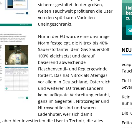
sicherer gestaltet. In der großen,
weiten Tauchwelt profitieren die User
von den spürbaren Vorteilen
uneingeschränkt.
Nur in der EU wurde eine unsinnige
Norm festgelegt, die Nitrox bis 40%
Sauerstoffanteil dem Gas Sauerstoff
NEU
100% gleichsetzt und darauf
basierend abweichende
eoapp
Flaschenventil- und Reglergewinde
Tauc
fordert. Das hat Nitrox als Atemgas
Tief 
vor allem in Deutschland, Österreich
Seve
und weiteren EU-treuen Ländern
keine adäquate Verbreitung erlaubt,
Kein 
ganz im Gegenteil. Nitroxregler und
Bühl
Nitroxventile sind und waren
Die K
Ladenhüter, wer sich damit
 aber hier investierten die User in Technik, die alles
Edito