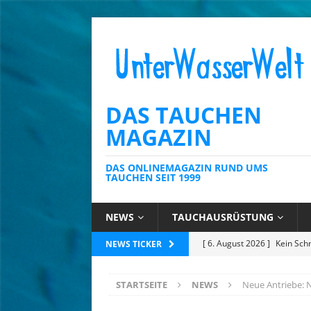
DAS TAUCHEN
MAGAZIN
DAS ONLINEMAGAZIN RUND UMS
TAUCHEN SEIT 1999
NEWS
TAUCHAUSRÜSTUNG
[ 6. August 2026 ]
Die Kari
NEWS TICKER
[ 4. August 2026 ]
Editoria
STARTSEITE
NEWS
Neue Antriebe:
[ 3. August 2026 ]
Ins Tiefe