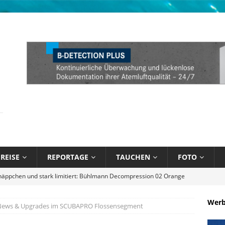
REISE
REPORTAGE
TAUCHEN
FOTO
bik unter Wasser mit Sandals Resorts
NEWS
l August 2026
EDITORIAL
Wer
 News & Upgrades im SCUBAPRO Flossensegment
 Blau – Was ich unter Wasser lernte
BÜCHER