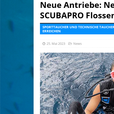
[ 6. August 2026 ]
Tief betr
Neue Antriebe: N
[ 6. August 2026 ]
Kein Sch
SCUBAPRO Flosse
AUSRÜSTUNG
SPORTTAUCHER UND TECHNISCHE TAUCHER
ERREICHEN
25. Mai 2023
News