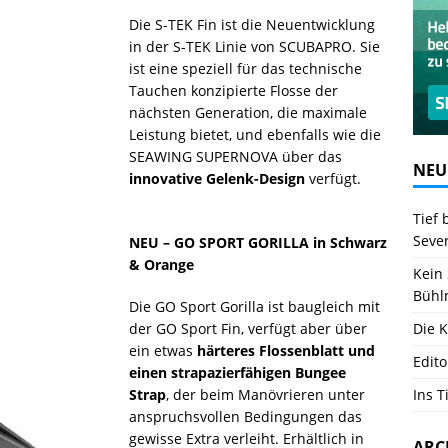
Die S-TEK Fin ist die Neuentwicklung
in der S-TEK Linie von SCUBAPRO. Sie
ist eine speziell für das technische
Tauchen konzipierte Flosse der
nächsten Generation, die maximale
Leistung bietet, und ebenfalls wie die
SEAWING SUPERNOVA über das
NEU
innovative Gelenk-Design
verfügt.
Tief 
Seve
NEU – GO SPORT GORILLA in Schwarz
& Orange
Kein 
Bühl
Die GO Sport Gorilla ist baugleich mit
der GO Sport Fin, verfügt aber über
Die K
ein etwas
härteres Flossenblatt und
Edito
einen strapazierfähigen Bungee
Strap
, der beim Manövrieren unter
Ins T
anspruchsvollen Bedingungen das
gewisse Extra verleiht. Erhältlich in
ARC