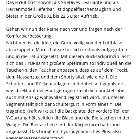
Das HYBRID ist sowohl als SheDives – Variante und als
Herrenmodell lieferbar, ist doppelflaschentauglich und
bietet in der Größe XL bis 22,5 Liter Auftrieb.
Gehen wir nun der Reihe nach vor und fragen nach der
Komfortverbesserung.
Nicht neu ist die Idee, die Gurte völlig von der Luftblase
abzukoppeln. Mares hat sie für sich erstmals aufgegriffen
und in die Tat umgesetzt. Mit diesem Rucksackprinzip lässt
sich das HYBRID mit großem Spielraum so individuell an die
Taucherin, den Taucher anpassen, dass es auf dem Trocki,
dem Nassanzug und dem Shorty sitzt, wie eine 1. Die
Schulter- und Rückenauflagen sind dabei soft gepolstert,
was direkt auf der Haut getragen zusätzlich punktet, aber
auch mit Anzug wohlwollend registriert wird. Im unteren
Segment teilt sich der Schultergurt in Form eines Y. Die
tragende Kraft wirkt auf die Backplate, der vordere Teil der
Y-Gurtung hält seitlich die Blase und die Bleitaschen in der
Waage. Die Bleitaschen sind der Körperform halbrund
angepasst. Das bringt ein hydrodynamisches Plus, also
weniger Wasserwiderstand.