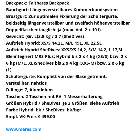
Backpack: Faltbares Backpack
Bauchgurt: Längenverstellbares Kummerbundsystem
Brustgurt: Zur optimalen Fixierung der Schultergurte,
beidseitig längenverstellbar und zweifach höhenverstellbar
Doppelflaschentauglich: ja (max. Vol. 2 x 10 l)
Gewicht: (Gr. L)3,8 kg / 3,7 (SheDives)
Auftrieb Hybrid: XS/S 14,2L, M/L 19L, XL 22,5L
Auftrieb Hybrid SheDives: XXS/XS 14,2, S/M 14,2, L 17,3L
Bleiintegriert MRS Plus: Hybrid bis 2 x 4 kg (XS/S) bzw. 2 x
6 kg (M/L, XL)SheDives bis 2 x 4 kg (XXS-M) bzw. 2 x 6 kg
(L)
Schultergurte: Komplett von der Blase getrennt,
verstellbar, nahtlos
D-Ringe: 7, Aluminium
Taschen: 2 Taschen mit RV, 1 Messerhalterung
Größen Hybrid / SheDives: Je 3 Größen, siehe Auftrieb
Farbe Hybrid: bk / SheDives: bk/bgr
Empf. VK-Preis € 499,00
www.mares.com