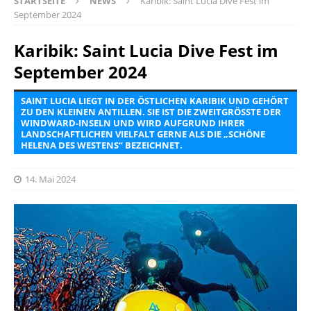
STARTSEITE
NEWS
Karibik: Saint Lucia Dive Fest im
September 2024
Karibik: Saint Lucia Dive Fest im
September 2024
SAINT LUCIA LIEGT IN DER ÖSTLICHEN KARIBIK UND GEHÖRT
ZU DEN KLEINEN ANTILLEN. SIE IST DIE ZWEITGRÖSSTE DER W
INDWARD-INSELN UND WIRD AUFGRUND IHRER L
ANDSCHAFTLICHEN VIELFALT GERNE ALS DIE „SCHÖNE H
ELENA DES WESTENS“ BEZEICHNET.
14. Mai 2024