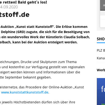
a
-Auktion „Kunst statt Kunststoff“. Die Erlöse kommen
 Delphine (GRD) zugute, die sich für die Beseitigung von
h ein wundervolles Werk der Künstlerin Claudia Solbach,
SHO
olbach, kann bei der Auktion ersteigert werden.
PLZ B
Kana
 Zeichnungen, Drucke und Skulpturen zum Thema
und kostenfrei zur Verfügung gestellt von regionalen
Wer
teigert werden können und Informationen über die
itte September bekannt gegeben.
isternetze, das Procedere der Online-Auktion „Kunst
e
www.kunststattkunststoff.de
.
n jeweils Höchstbietenden dürfen sich über ihre