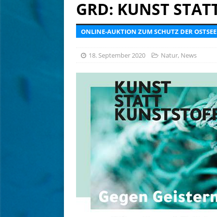
[ 6. August 2026 ]
Tief betr
GRD: KUNST STAT
[ 6. August 2026 ]
Kein Sch
ONLINE-AUKTION ZUM SCHUTZ DER OSTSEE
AUSRÜSTUNG
18. September 2020
Natur
,
News