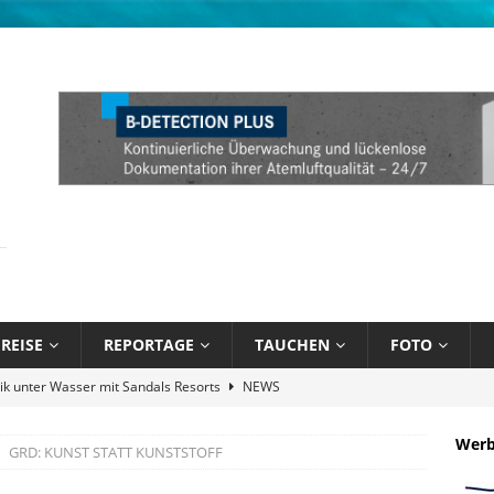
REISE
REPORTAGE
TAUCHEN
FOTO
bik unter Wasser mit Sandals Resorts
NEWS
l August 2026
EDITORIAL
Wer
GRD: KUNST STATT KUNSTSTOFF
 Blau – Was ich unter Wasser lernte
BÜCHER