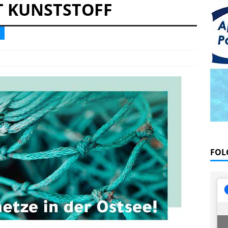
offen und traurig, Abschied von Severine
PRAXIS
T KUNSTSTOFF
näppchen und stark limitiert: Bühlmann Decompression 02 Orange
FOL