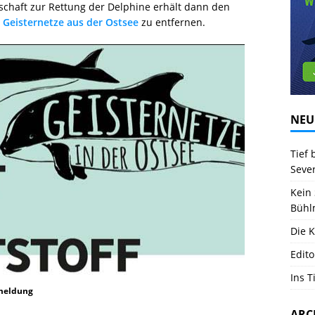
lschaft zur Rettung der Delphine erhält dann den
r
Geisternetze aus der Ostsee
zu entfernen.
NEU
Tief 
Seve
Kein 
Bühl
Die K
Edito
Ins T
meldung
ARC