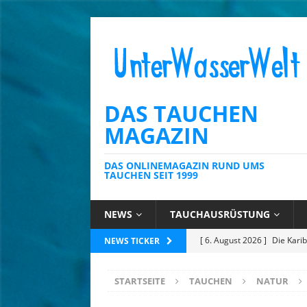
DAS TAUCHEN
MAGAZIN
DAS ONLINEMAGAZIN RUND UMS
TAUCHEN SEIT 1999
NEWS
TAUCHAUSRÜSTUNG
[ 6. August 2026 ]
Die Kari
NEWS TICKER
[ 4. August 2026 ]
Editoria
STARTSEITE
TAUCHEN
NATUR
[ 3. August 2026 ]
Ins Tiefe