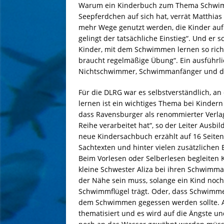
Warum ein Kinderbuch zum Thema Schwimm
Seepferdchen auf sich hat, verrät Matthias 
mehr Wege genutzt werden, die Kinder auf
gelingt der tatsächliche Einstieg“. Und er 
Kinder, mit dem Schwimmen lernen so ric
braucht regelmäßige Übung“. Ein ausführlic
Nichtschwimmer, Schwimmanfänger und dere
Für die DLRG war es selbstverständlich, 
lernen ist ein wichtiges Thema bei Kindern
dass Ravensburger als renommierter Verla
Reihe verarbeitet hat“, so der Leiter Ausb
neue Kindersachbuch erzählt auf 16 Seiten, 
Sachtexten und hinter vielen zusätzliche
Beim Vorlesen oder Selberlesen begleiten 
kleine Schwester Aliza bei ihren Schwimma
der Nähe sein muss, solange ein Kind noc
Schwimmflügel trägt. Oder, dass Schwimmen
dem Schwimmen gegessen werden sollte. A
thematisiert und es wird auf die Ängste un