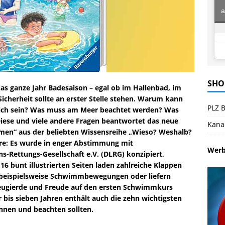
a
SHO
as ganze Jahr Badesaison – egal ob im Hallenbad, im
icherheit sollte an erster Stelle stehen. Warum kann
PLZ B
ich sein? Was muss am Meer beachtet werden? Was
iese und viele andere Fragen beantwortet das neue
Kana
n“ aus der beliebten Wissensreihe „Wieso? Weshalb?
e: Es wurde in enger Abstimmung mit
Wer
-Rettungs-Gesellschaft e.V. (DLRG) konzipiert,
6 bunt illustrierten Seiten laden zahlreiche Klappen
 beispielsweise Schwimmbewegungen oder liefern
Neugierde und Freude auf den ersten Schwimmkurs
 bis sieben Jahren enthält auch die zehn wichtigsten
nnen und beachten sollten.