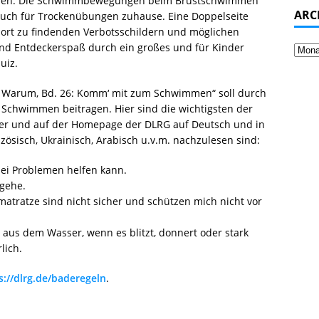
ssen. Die Schwimmbewegungen beim Brustschwimmen
ARC
uch für Trockenübungen zuhause. Eine Doppelseite
rt zu findenden Verbotsschildern und möglichen
nd Entdeckerspaß durch ein großes und für Kinder
uiz.
 Warum, Bd. 26: Komm‘ mit zum Schwimmen“ soll durch
m Schwimmen beitragen. Hier sind die wichtigsten der
lyer und auf der Homepage der DLRG auf Deutsch und in
ösisch, Ukrainisch, Arabisch u.v.m. nachzulesen sind:
ei Problemen helfen kann.
 gehe.
tratze sind nicht sicher und schützen mich nicht vor
aus dem Wasser, wenn es blitzt, donnert oder stark
lich.
s://dlrg.de/baderegeln
.