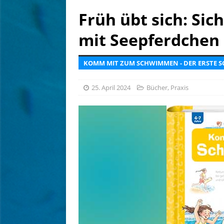
[ 4. August 2026 ]
Editoria
Früh übt sich: Si
[ 7. August 2026 ]
eoapp DI
mit Seepferdchen
[ 6. August 2026 ]
Tief betr
KOMM MIT ZUM SCHWIMMEN - DER ERSTE 
25. April 2024
Bücher
,
Praxis