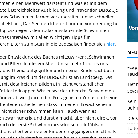
en einen Mehrwert darstellt und was es mit dem
Stoll, Bereichsleiter Ausbildung und Prävention DLRG: „Je
 das Schwimmen lernen vorzubereiten, umso schneller
schließt an: „Das Seepferdchen ist nur die Vorbereitung für
htig loszulegen“, denn „das ausdauernde Schwimmen
hes Interview mit allen wichtigen Tipps für
n Eltern zum Start in die Badesaison findet sich
hier
.
NEU
an der Entwicklung des Buches mitzuwirken: „Schwimmen
 und Eltern in diesem Alter. Umso mehr freut es uns,
eoapp
g das Thema aufgegriffen und in einer Kindersachbuch-
Tauc
ildung im Präsidium der DLRG, Christian Landsberg. Das
mit detailreichen Bildern, in leicht verständlichen
Tief 
n Entdeckerklappen Wissenswertes über das Schwimmen.
Seve
Kinder ab vier Jahren den Protagonisten Yunus und seine
Kein 
benteuern. Sie lernen, dass immer ein Erwachsener in
Bühl
h nicht sicher schwimmen kann – auch wenn es
 zwar hungrig und durstig macht, aber nicht direkt vor
Die K
uch der erste Schwimmkurs wird sehr einfühlsam
Edito
d Unsicherheiten vieler Kinder eingegangen, die oftmals