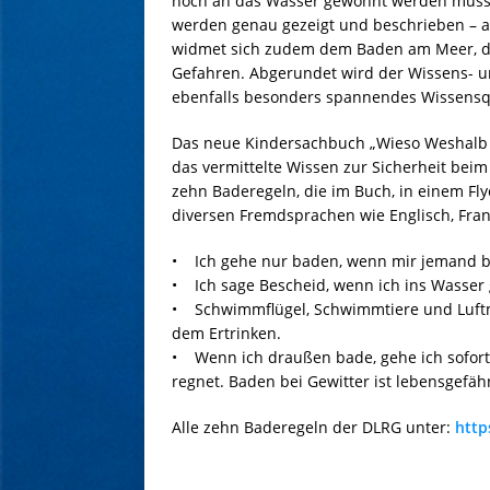
noch an das Wasser gewöhnt werden mü
werden genau gezeigt und beschrieben – a
widmet sich zudem dem Baden am Meer, do
Gefahren. Abgerundet wird der Wissens- u
ebenfalls besonders spannendes Wissensq
Das neue Kindersachbuch „Wieso Weshalb
das vermittelte Wissen zur Sicherheit bei
zehn Baderegeln, die im Buch, in einem F
diversen Fremdsprachen wie Englisch, Franz
• Ich gehe nur baden, wenn mir jemand b
• Ich sage Bescheid, wenn ich ins Wasser
• Schwimmflügel, Schwimmtiere und Luftma
dem Ertrinken.
• Wenn ich draußen bade, gehe ich sofort 
regnet. Baden bei Gewitter ist lebensgefähr
Alle zehn Baderegeln der DLRG unter:
http