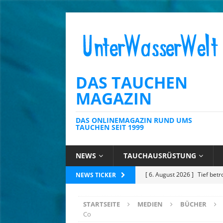
DAS TAUCHEN
MAGAZIN
DAS ONLINEMAGAZIN RUND UMS
TAUCHEN SEIT 1999
NEWS
TAUCHAUSRÜSTUNG
[ 6. August 2026 ]
Kein Sch
NEWS TICKER
AUSRÜSTUNG
STARTSEITE
MEDIEN
BÜCHER
[ 6. August 2026 ]
Die Kari
Co