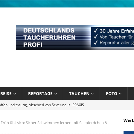
REISE
REPORTAGE
TAUCHEN
FOTO
näppchen und stark limitiert: Bühlmann Decompression 02 Orange
Wer
Früh übt sich: Sicher Schwimmen lernen mit Seepferdchen &
bik unter Wasser mit Sandals Resorts
NEWS