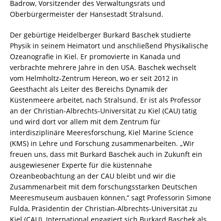
Badrow, Vorsitzender des Verwaltungsrats und
Oberbürgermeister der Hansestadt Stralsund.
Der gebürtige Heidelberger Burkard Baschek studierte
Physik in seinem Heimatort und anschließend Physikalische
Ozeanografie in Kiel. Er promovierte in Kanada und
verbrachte mehrere Jahre in den USA. Baschek wechselt
vom Helmholtz-Zentrum Hereon, wo er seit 2012 in
Geesthacht als Leiter des Bereichs Dynamik der
Küstenmeere arbeitet, nach Stralsund. Er ist als Professor
an der Christian-Albrechts-Universität zu Kiel (CAU) tätig
und wird dort vor allem mit dem Zentrum für
interdisziplinäre Meeresforschung, Kiel Marine Science
(KMS) in Lehre und Forschung zusammenarbeiten. „Wir
freuen uns, dass mit Burkard Baschek auch in Zukunft ein
ausgewiesener Experte für die küstennahe
Ozeanbeobachtung an der CAU bleibt und wir die
Zusammenarbeit mit dem forschungsstarken Deutschen
Meeresmuseum ausbauen können,“ sagt Professorin Simone
Fulda, Präsidentin der Christian-Albrechts-Universität zu
Kiel (CAU). International engagiert sich Burkard Baschek als