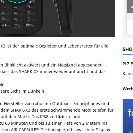
a
3 ist der optimale Begleiter und Lebensretter für alle
SHO
PLZ B
n Blinklicht aktiviert und ein Notsignal abgesendet
r, dass das SHARK-X3 immer wieder auftaucht und das
Kana
ale
Wer
essere Sicht im Dunkeln
nd Hersteller von robusten Outdoor – Smartphones und
mit dem SHARK-X3 das erste schwimmende Mobiltelefon für
 auf den Markt. Das IP68-zertfizierte und
u 60 Minuten und bis zu einer Tiefe von 2 Metern ins
erten AIR CAPSULE™-Technologie, d.h. zwischen Display