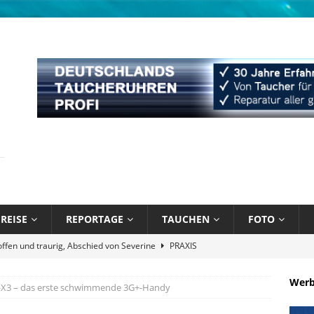
REISE
REPORTAGE
TAUCHEN
FOTO
näppchen und stark limitiert: Bühlmann Decompression 02 Orange
Wer
-X3 – das erste schwimmende 3G+-Handy
bik unter Wasser mit Sandals Resorts
NEWS