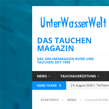
DAS TAUCHEN
MAGAZIN
DAS ONLINEMAGAZIN RUND UMS
TAUCHEN SEIT 1999
NEWS
TAUCHAUSRÜSTUNG
[ 6. August 2026 ]
Kein Sch
NEWS TICKER
AUSRÜSTUNG
STARTSEITE
NEWS
Crosscall SHARK
[ 6. August 2026 ]
Die Kari