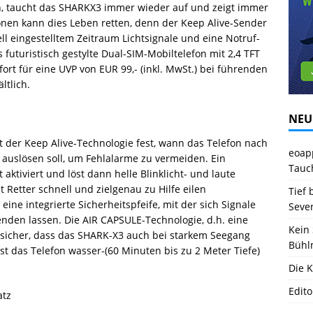
en, taucht das SHARKX3 immer wieder auf und zeigt immer
onen kann dies Leben retten, denn der Keep Alive-Sender
l eingestelltem Zeitraum Lichtsignale und eine Notruf-
 futuristisch gestylte Dual-SIM-Mobiltelefon mit 2,4 TFT
ofort für eine UVP von EUR 99,- (inkl. MwSt.) bei führenden
ltlich.
NEU
t der Keep Alive-Technologie fest, wann das Telefon nach
eoapp
 auslösen soll, um Fehlalarme zu vermeiden. Ein
Tauc
aktiviert und löst dann helle Blinklicht- und laute
 Retter schnell und zielgenau zu Hilfe eilen
Tief 
ne integrierte Sicherheitspfeife, mit der sich Signale
Seve
enden lassen. Die AIR CAPSULE-Technologie, d.h. eine
Kein 
m sicher, dass das SHARK-X3 auch bei starkem Seegang
Bühl
st das Telefon wasser-(60 Minuten bis zu 2 Meter Tiefe)
Die K
Edito
atz