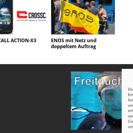
ALL ACTION-X3
ENOS mit Netz und
doppeltem Auftrag
Dam
Ei
fun
un
erf
uns
Coo
un