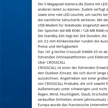
Die 5-Megapixel-Kamera (8x Zoom) mit LED-B
anderen teilen zu können. Zudem verfügt 
sowie eine rote LED-Leuchte, um nachts b
die nächtliche Sehschärfe verlieren. Mit d
USB-Modem für Notebooks eingesetzt wer
Der Speicher (64 MB ROM / 128 MB RAM) ist
Die Standby-Zeit liegt bei 264 Stunden, di
ein 3,5 mm Klinkenstecker runden die Auss
Preise und Verfügbarkeit
Das 141 g leichte Crosscall SHARK-X3 ist ab 
führenden Onlineplattformen und Elektromä
Über CROSSCALL
CROSSCALL ist einer der führenden Entwic
den Outdoor-Einsatz, die sich durch lange 
auszeichnen. Angetrieben von einer großen
von CROSSCALL Produkte, die sich sowohl f
Außeneinsatz unter schwierigen und nicht
Regen, Wind, Feuchtigkeit, Staub, Erschütt
verkauften Einheiten, einem Jahresumsatz 
Europa wurde das französische Unternehmen