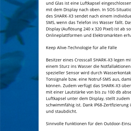
und Glas ist eine Luftkapsel eingeschloss
mit dem Display nach oben. In SOS-Situati
des SHARK-X3 sendet nach einem individuel
SMS, wenn das Telefon ins Wasser fällt. Das
Display (Auflösung 240 x 320 Pixel) ist ab s
Onlineplattformen und Elektromärkten erhä
Keep Alive-Technologie für alle Fälle
Besitzer eines Crosscall SHARK-X3 legen mi
einem Sturz ins Wasser die Notfallaktionen
spezieller Sensor wird durch Wasserkontakt 
Tonsignale bzw. eine Notruf-SMS aus, damit
können. Zudem verfügt das SHARK-X3 über ei
mit einer Lautstärke von bis zu 100 db abs
Luftkapsel unter dem Display, stellt zude
schwimmfähig ist. Dank IP68-Zertfizierung i
und staubdicht.
Sinnvolle Funktionen für den Outdoor-Eins