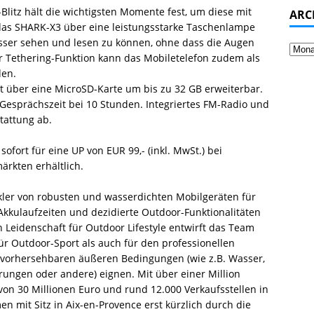
litz hält die wichtigsten Momente fest, um diese mit
ARC
das SHARK-X3 über eine leistungsstarke Taschenlampe
esser sehen und lesen zu können, ohne dass die Augen
er Tethering-Funktion kann das Mobiletelefon zudem als
den.
 über eine MicroSD-Karte um bis zu 32 GB erweiterbar.
e Gesprächszeit bei 10 Stunden. Integriertes FM-Radio und
tattung ab.
sofort für eine UP von EUR 99,- (inkl. MwSt.) bei
rkten erhältlich.
kler von robusten und wasserdichten Mobilgeräten für
Akkulaufzeiten und dezidierte Outdoor-Funktionalitäten
 Leidenschaft für Outdoor Lifestyle entwirft das Team
ür Outdoor-Sport als auch für den professionellen
 vorhersehbaren äußeren Bedingungen (wie z.B. Wasser,
erungen oder andere) eignen. Mit über einer Million
von 30 Millionen Euro und rund 12.000 Verkaufsstellen in
 mit Sitz in Aix-en-Provence erst kürzlich durch die