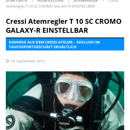
STARTSEITE
AUSRÜSTUNG
ATEMREGLER
Cressi
Atemregler T 10 SC CROMO GALAXY-R EINSTELLBAR
Cressi Atemregler T 10 SC CROMO
GALAXY-R EINSTELLBAR
HIGHEND AUS DEM CRESSI ATELIER – EXKLUSIV IM
TAUCHSPORTGESCHÄFT ERHÄLTLICH
19. September 2019