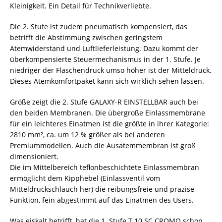
Kleinigkeit. Ein Detail für Technikverliebte.
Die 2. Stufe ist zudem pneumatisch kompensiert, das
betrifft die Abstimmung zwischen geringstem
Atemwiderstand und Luftlieferleistung. Dazu kommt der
überkompensierte Steuermechanismus in der 1. Stufe. Je
niedriger der Flaschendruck umso höher ist der Mitteldruck.
Dieses Atemkomfortpaket kann sich wirklich sehen lassen.
Größe zeigt die 2. Stufe GALAXY-R EINSTELLBAR auch bei
den beiden Membranen. Die übergroße Einlassmembrane
für ein leichteres Einatmen ist die größte in ihrer Kategorie:
2810 mm², ca. um 12 % größer als bei anderen
Premiummodellen. Auch die Ausatemmembran ist groß
dimensioniert.
Die im Mittelbereich teflonbeschichtete Einlassmembran
ermöglicht dem Kipphebel (Einlassventil vom
Mitteldruckschlauch her) die reibungsfreie und präzise
Funktion, fein abgestimmt auf das Einatmen des Users.
Was eiskalt betrifft, hat die 1. Stufe T 10 SC CROMO schon