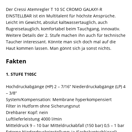
Der Cressi Atemregler T 10 SC CROMO GALAXY-R
EINSTELLBAR ist ein Multitalent für höchste Ansprüche.
Leicht im Gewicht, absolut kaltwassertauglich, auch
flugreisetauglich, komfortabel beim Tauchgang, innovativ.
Weitere Details der 2. Stufe machen ihn auch für technische
Taucher interessant. Könnte man sich doch mal auf die
Haut kommen lassen. Man gönnt sich ja sonst nichts.
Fakten
1. STUFE T10SC
Hochdruckabgänge (HP) 2 – 7/16“ Niederdruckabgänge (LP) 4
– 3/8“
System/Kompensation: Membrane hyperkompensiert
Filter in Hutform ohne Sicherungsnut
Drehbarer Kopf: nein
Luftlieferleistung 4000 l/min
Mitteldruck 9 – 10 bar Mitteldruckabfall (150 bar) 0,5 – 1 bar
Externe Niederdruckeinstellung: ja (Sechskantschlüssel)