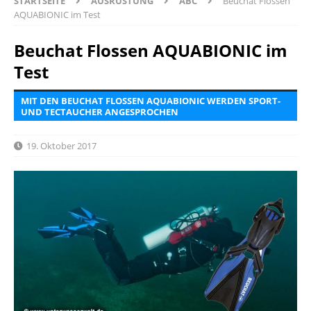
STARTSEITE
AUSRÜSTUNG
ABC
Beuchat Flossen
AQUABIONIC im Test
Beuchat Flossen AQUABIONIC im
Test
MIT DEN BEUCHAT FLOSSEN AQUABIONIC WERDEN SPORT-
UND TECTAUCHER ANGESPROCHEN
19. Oktober 2017