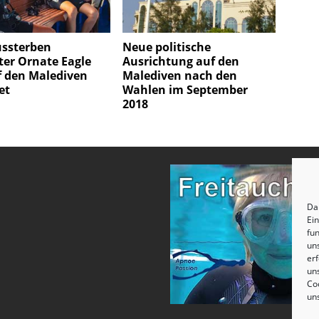
ssterben
Neue politische
ter Ornate Eagle
Ausrichtung auf den
f den Malediven
Malediven nach den
et
Wahlen im September
2018
Dam
Ei
fun
un
erf
uns
Coo
un