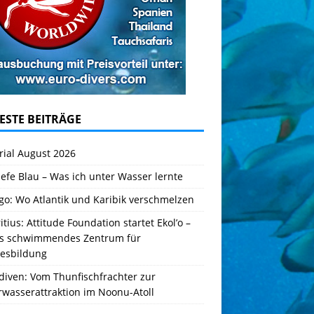
ESTE BEITRÄGE
rial August 2026
iefe Blau – Was ich unter Wasser lernte
go: Wo Atlantik und Karibik verschmelzen
tius: Attitude Foundation startet Ekol’o –
es schwimmendes Zentrum für
esbildung
diven: Vom Thunfischfrachter zur
rwasserattraktion im Noonu-Atoll