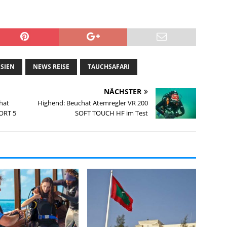
SIEN
NEWS REISE
TAUCHSAFARI
NÄCHSTER
hat
Highend: Beuchat Atemregler VR 200
ORT 5
SOFT TOUCH HF im Test