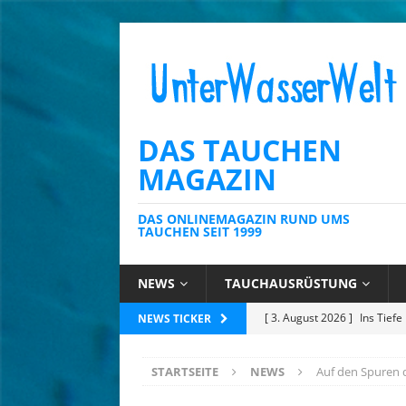
DAS TAUCHEN
MAGAZIN
DAS ONLINEMAGAZIN RUND UMS
TAUCHEN SEIT 1999
NEWS
TAUCHAUSRÜSTUNG
[ 23. Juli 2026 ]
Tobago: Wo 
NEWS TICKER
[ 14. Juli 2026 ]
Mauritius: 
STARTSEITE
NEWS
Auf den Spuren 
für Meeresbildung
NATU