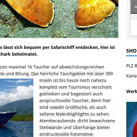
a
 lässt sich bequem per Safarischiff entdecken, hier ist
SHO
Shark beheimatet.
PLZ B
uzen maximal 16 Taucher auf abwechslungsreichen
e und Bitung. Das herrliche Tauchgebiet mit über 399
Kana
Inseln ist bis heute noch nahezu
komplett vom Tourismus verschont
Wer
geblieben und begeistert auch
anspruchsvolle Taucher, denn hier
sind sowohl Großfische, als auch
seltene Makrohighlights zu sehen.
Atemberaubende, dicht bewachsene
Steilwände und Überhänge bieten
eindrucksvolle Fotomotive.