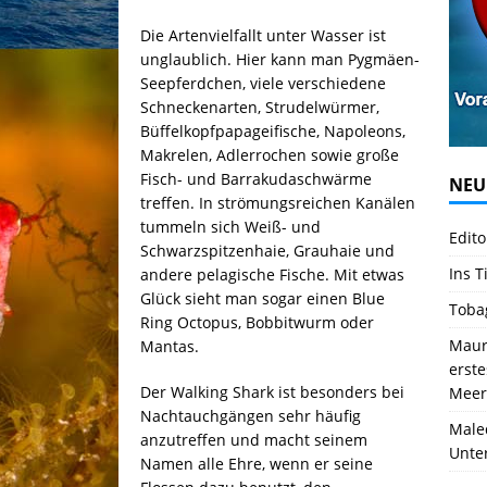
Die Artenvielfallt unter Wasser ist
unglaublich. Hier kann man Pygmäen-
Seepferdchen, viele verschiedene
Schneckenarten, Strudelwürmer,
Büffelkopfpapageifische, Napoleons,
Makrelen, Adlerrochen sowie große
Fisch- und Barrakudaschwärme
NEU
treffen. In strömungsreichen Kanälen
tummeln sich Weiß- und
Edito
Schwarzspitzenhaie, Grauhaie und
Ins T
andere pelagische Fische. Mit etwas
Glück sieht man sogar einen Blue
Toba
Ring Octopus, Bobbitwurm oder
Mauri
Mantas.
erst
Der Walking Shark ist besonders bei
Meer
Nachtauchgängen sehr häufig
Male
anzutreffen und macht seinem
Unte
Namen alle Ehre, wenn er seine