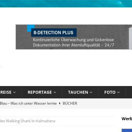
REISE
REPORTAGE
TAUCHEN
FOTO
Atlantik und Karibik verschmelzen
NEWS
Attitude Foundation startet Ekol’o – erstes schwimmendes Zentrum
Wer
des Walking Shark in Halmahera
R