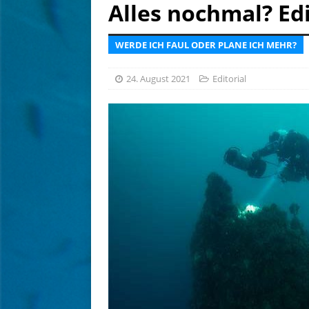
[ 6. August 2026 ]
Tief betr
Alles nochmal? Ed
[ 6. August 2026 ]
Kein Sch
WERDE ICH FAUL ODER PLANE ICH MEHR?
AUSRÜSTUNG
24. August 2021
Editorial