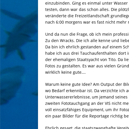
einzubinden. Ging es einmal unter Wasser
testen, dann war das schon alles. Die plöt
veränderte die Freizeitlandschaft grundleg
nach 6:00 morgens war es fast nicht mehr 
Und da nun die Frage, ob ich mein profess
Zu den Wracks. Die ich alle kenne und lieb
Da bin ich ehrlich gestanden auf einem Sch
habe ich aus drei Tauchaufenthalten dort i
der ehemaligen Staatsyacht von Tito. Da li
Fotos zu gestalten. Es war aus vielen Grün
wirklich keine gute….
Warum keine gute Idee? Am Output der Bilder
wo Bedarf erkennbar ist. Da verzichte ich 
Unterwassererlebnisse, um jemand seines
zweiten Fototauchgang an der VIS nicht me
voll einsatzfähiges Equipment, um ihr Fotoz
ein paar Bilder für die Reportage richtig be
Ehrlich gesagt, die staatszwanghafte Verei