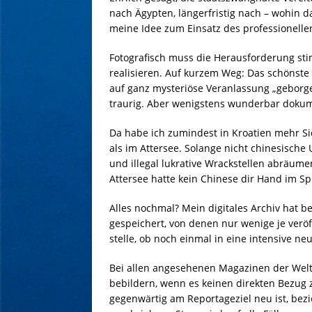
nach Ägypten, längerfristig nach – wohin
meine Idee zum Einsatz des professionelle
Fotografisch muss die Herausforderung sti
realisieren. Auf kurzem Weg: Das schönste
auf ganz mysteriöse Veranlassung „geborge
traurig. Aber wenigstens wunderbar dokum
Da habe ich zumindest in Kroatien mehr Si
als im Attersee. Solange nicht chinesisch
und illegal lukrative Wrackstellen abräumen. 
Attersee hatte kein Chinese dir Hand im Spi
Alles nochmal? Mein digitales Archiv hat b
gespeichert, von denen nur wenige je veröf
stelle, ob noch einmal in eine intensive ne
Bei allen angesehenen Magazinen der Welt 
bebildern, wenn es keinen direkten Bezug
gegenwärtig am Reportageziel neu ist, bez