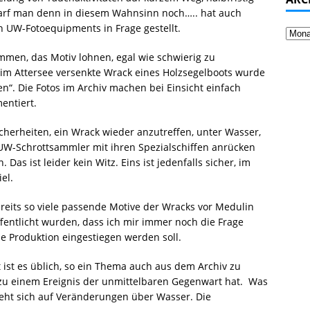
 darf man denn in diesem Wahnsinn noch….. hat auch
n UW-Fotoequipments in Frage gestellt.
mmen, das Motiv lohnen, egal wie schwierig zu
 im Attersee versenkte Wrack eines Holzsegelboots wurde
n“. Die Fotos im Archiv machen bei Einsicht einfach
entiert.
cherheiten, ein Wrack wieder anzutreffen, unter Wasser,
e UW-Schrottsammler mit ihren Spezialschiffen anrücken
Das ist leider kein Witz. Eins ist jedenfalls sicher, im
el.
ereits so viele passende Motive der Wracks vor Medulin
fentlicht wurden, dass ich mir immer noch die Frage
ue Produktion eingestiegen werden soll.
ist es üblich, so ein Thema auch aus dem Archiv zu
 zu einem Ereignis der unmittelbaren Gegenwart hat. Was
ieht sich auf Veränderungen über Wasser. Die