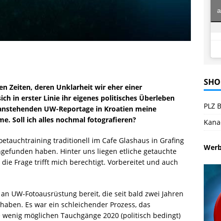
a
SHO
n Zeiten, deren Unklarheit wir eher einer
ch in erster Linie ihr eigenes politisches Überleben
PLZ B
ur anstehenden UW-Reportage in Kroatien meine
. Soll ich alles nochmal fotografieren?
Kana
auchtraining traditionell im Cafe Glashaus in Grafing
Wer
gefunden haben. Hinter uns liegen etliche getauchte
die Frage trifft mich berechtigt. Vorbereitet und auch
an UW-Fotoausrüstung bereit, die seit bald zwei Jahren
aben. Es war ein schleichender Prozess, das
 wenig möglichen Tauchgänge 2020 (politisch bedingt)