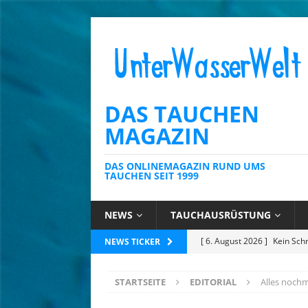
DAS TAUCHEN
MAGAZIN
DAS ONLINEMAGAZIN RUND UMS
TAUCHEN SEIT 1999
NEWS
TAUCHAUSRÜSTUNG
[ 6. August 2026 ]
Die Kari
NEWS TICKER
[ 4. August 2026 ]
Editoria
STARTSEITE
EDITORIAL
Alles nochm
[ 3. August 2026 ]
Ins Tiefe