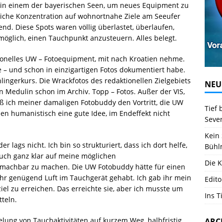
 in einem der bayerischen Seen, um neues Equipment zu
zliche Konzentration auf wohnortnahe Ziele am Seeufer
end. Diese Spots waren völlig überlastet, überlaufen,
möglich, einen Tauchpunkt anzusteuern. Alles belegt.
ionelles UW – Fotoequipment, mit nach Kroatien nehme.
e – und schon in einzigartigen Fotos dokumentiert habe.
lingerkurs. Die Wrackfotos des redaktionellen Zielgebiets
NEU
n Medulin schon im Archiv. Topp – Fotos. Außer der VIS,
eß ich meiner damaligen Fotobuddy den Vortritt, die UW
Tief 
den humanistisch eine gute Idee, im Endeffekt nicht
Seve
Kein 
 lags nicht. Ich bin so strukturiert, dass ich dort helfe,
Bühl
auch ganz klar auf meine möglichen
Die K
 machbar zu machen. Die UW Fotobuddy hätte für einen
hr genügend Luft im Tauchgerät gehabt. Ich gab ihr mein
Edito
iel zu erreichen. Das erreichte sie, aber ich musste um
Ins T
tteln.
telung von Tauchaktivitäten auf kurzem Weg, halbfristig
ARC