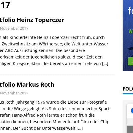
l August 2026
EDITORIAL
017
VE: Satelliten-App erleichtert Tauchplanung
PRAXIS
tfolio Heinz Toperczer
offen und traurig, Abschied von Severine
PRAXIS
. November 2017
 als Kind erlernte Heinz Toperczer recht früh, durch
 Zweitwohnsitz am Wörthersee, die Welt unter Wasser
der ABC Ausrüstung kennen. Die besondere
rksamkeit der Jugendlichen galt zu dieser Zeit den
ligen Kriegsrelikten, die bereits ab einer Tiefe von
[…]
tfolio Markus Roth
FOL
. November 2017
s Roth, Jahrgang 1976 wurde die Liebe zur Fotografie
 in die Wiege gelegt. Als Sohn des renommierten Sport-
rafen Hans-Alfred Roth lernte er schon früh die
ination kennen, besondere Momente auf Film oder Chip
annen. Der Sucht der Unterwasserwelt
[…]