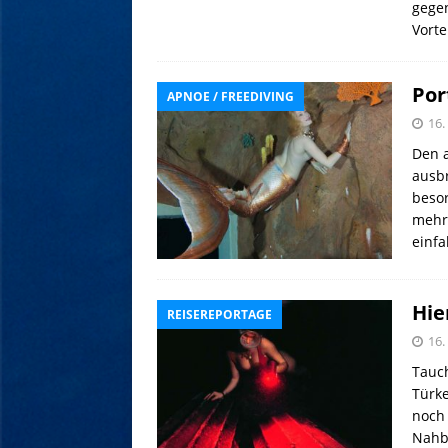
gegen
Vorte
Por
APNOE / FREEDIVING
16
Den 
ausbr
besor
mehr 
einfa
Hie
REISEREPORTAGE
16
Tauch
Türke
noch 
Nahbe