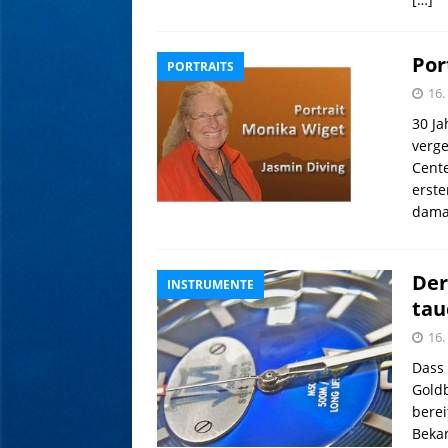
Por
PORTRAITS
16
30 Ja
verge
Cente
erste
dama
Der
INSTRUMENTE
tau
16
Dass 
Gold
berei
Bekan