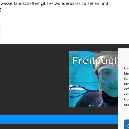
rwasserlandschaften gibt es wunderbares zu sehen und
]
Dam
Ei
fun
un
erf
uns
Coo
un