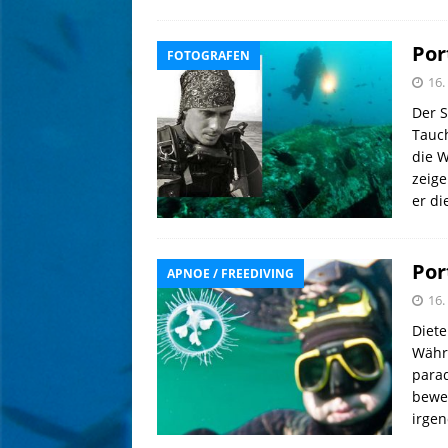
Por
FOTOGRAFEN
16
Der S
Tauch
die W
zeige
er d
Por
APNOE / FREEDIVING
16
Diete
Währe
parad
bewei
irgen