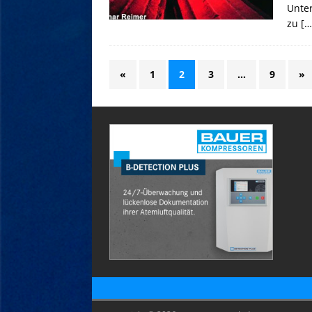
Unte
zu
[…
«
1
2
3
…
9
»