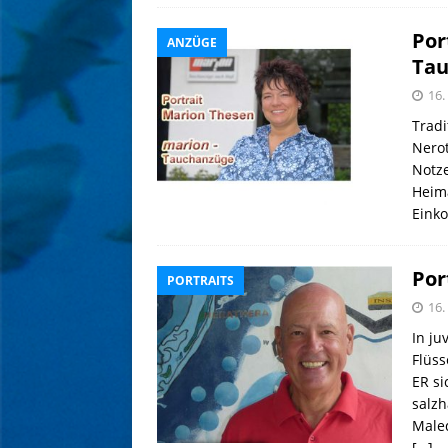
Por
ANZÜGE
Tau
16
Tradi
Nerot
Notze
Heima
Eink
Por
PORTRAITS
16
In ju
Flüss
ER s
salzh
Maled
[…]