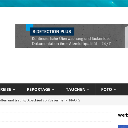
REISE
REPORTAGE
TAUCHEN
FOTO
näppchen und stark limitiert: Bühlmann Decompression 02 Orange
Wer
bik unter Wasser mit Sandals Resorts
NEWS