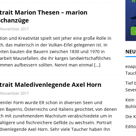
trait Marion Thesen – marion
chanzüge
. November 2017
tion und Kreativität spielt seit jeher eine große Rolle in
h, das malerisch in der Vulkan-Eifel gelegenen ist. In
NEU
iten bauten die Bauern zwischen 1830 und 1970 in
rbeit Mausefallen, die ihr karges landwirtschaftliches
ommen aufbessern sollten. Nennt man einmal
[…]
eoapp
Tauc
Tief 
trait Maledivenlegende Axel Horn
Seve
. November 2017
Kein 
veniler Form wurde ER schon in diversen Seen und
Bühl
en Bayerns, Österreichs und Italiens gesichtet, von denen
ich mit zunehmendem Wachstum verabschiedete um in
Die K
altigere und fischreichere Gefilde zu wechseln. Portrait
Edito
ivenlegende Axel Horn. Sehr viele Taucher haben ihn