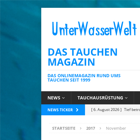
DAS TAUCHEN
MAGAZIN
DAS ONLINEMAGAZIN RUND UMS
TAUCHEN SEIT 1999
NEWS
TAUCHAUSRÜSTUNG
[ 6. August 2026 ]
Kein Sch
NEWS TICKER
AUSRÜSTUNG
STARTSEITE
2017
November
[ 6. August 2026 ]
Die Kari