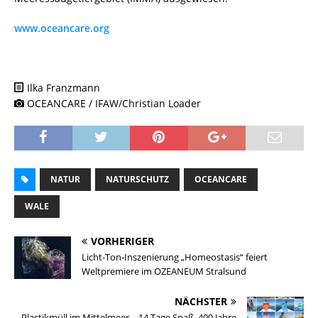
www.oceancare.org
Ilka Franzmann
OCEANCARE / IFAW/Christian Loader
NATUR
NATURSCHUTZ
OCEANCARE
WALE
VORHERIGER
Licht-Ton-Inszenierung „Homeostasis“ feiert
Weltpremiere im OZEANEUM Stralsund
NÄCHSTER
Plastikmüll im Mittelmeer – 14 Tage Spaß, 400 Jahre