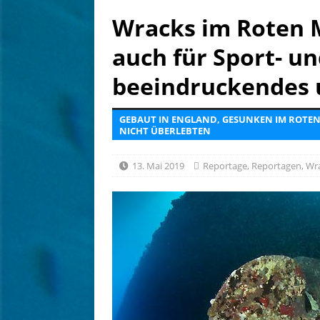
[ 14. Juli 2026 ]
Malediven: 
Wracks im Roten M
NEWS
auch für Sport- un
[ 4. August 2026 ]
Editoria
[ 3. August 2026 ]
Ins Tiefe
beeindruckendes 
GEBAUT IN ENGLAND, GESUNKEN IM ROTEN M
NICHT ÜBERLEBTEN
13. Mai 2019
Reportage
,
Reportagen
,
Wr