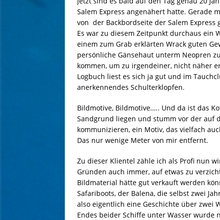
Jetzt sind es bald auf den Tag genau 20 Ja
Salem Express angenähert hatte. Gerade m
von der Backbordseite der Salem Express 
Es war zu diesem Zeitpunkt durchaus ein 
einem zum Grab erklärten Wrack guten Gewi
persönliche Gänsehaut unterm Neopren zu 
kommen, um zu irgendeiner, nicht näher er
Logbuch liest es sich ja gut und im Tauchcl
anerkennendes Schulterklopfen.
Bildmotive, Bildmotive….. Und da ist das K
Sandgrund liegen und stumm vor der auf d
kommunizieren, ein Motiv, das vielfach au
Das nur wenige Meter von mir entfernt.
Zu dieser Klientel zähle ich als Profi nun 
Gründen auch immer, auf etwas zu verzich
Bildmaterial hätte gut verkauft werden kön
Safariboots, der Balena, die selbst zwei Ja
also eigentlich eine Geschichte über zwei
Endes beider Schiffe unter Wasser wurde ni