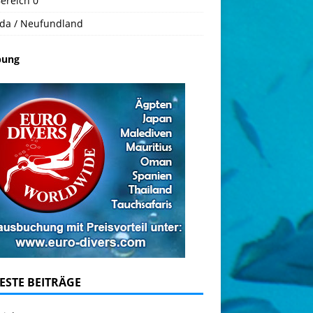
ereich 0
da / Neufundland
bung
ESTE BEITRÄGE