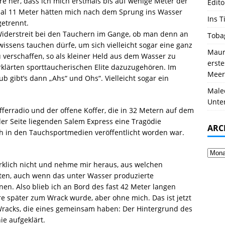
hre her, dass ich mich erstmals bis auf wenige Meter der
Edito
al 11 Meter hätten mich nach dem Sprung ins Wasser
Ins T
getrennt.
Widerstreit bei den Tauchern im Gange, ob man denn an
Toba
ssens tauchen dürfe, um sich vielleicht sogar eine ganz
Mauri
verschaffen, so als kleiner Held aus dem Wasser zu
erst
klärten sporttaucherischen Elite dazuzugehören. Im
Meer
ub gibt’s dann „Ahs“ und Ohs“. Vielleicht sogar ein
Male
Unte
offerradio und der offene Koffer, die in 32 Metern auf dem
er Seite liegenden Salem Express eine Tragödie
ARC
ch in den Tauchsportmedien veröffentlicht worden war.
wirklich nicht und nehme mir heraus, aus welchen
ten, auch wenn das unter Wasser produzierte
nen. Also blieb ich an Bord des fast 42 Meter langen
hre später zum Wrack wurde, aber ohne mich. Das ist jetzt
 Wracks, die eines gemeinsam haben: Der Hintergrund des
e aufgeklärt.