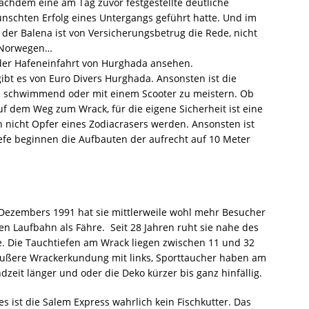
achdem eine am Tag zuvor festgestellte deutliche
nschten Erfolg eines Untergangs geführt hatte. Und im
er Balena ist von Versicherungsbetrug die Rede, nicht
s Norwegen…
der Hafeneinfahrt von Hurghada ansehen.
ibt es von Euro Divers Hurghada. Ansonsten ist die
h schwimmend oder mit einem Scooter zu meistern. Ob
f dem Weg zum Wrack, für die eigene Sicherheit ist eine
nicht Opfer eines Zodiacrasers werden. Ansonsten ist
efe beginnen die Aufbauten der aufrecht auf 10 Meter
 Dezembers 1991 hat sie mittlerweile wohl mehr Besucher
ven Laufbahn als Fähre. Seit 28 Jahren ruht sie nahe des
te. Die Tauchtiefen am Wrack liegen zwischen 11 und 32
äußere Wrackerkundung mit links, Sporttaucher haben am
dzeit länger und oder die Deko kürzer bis ganz hinfällig.
s ist die Salem Express wahrlich kein Fischkutter. Das