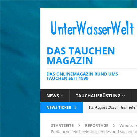
DAS TAUCHEN
MAGAZIN
DAS ONLINEMAGAZIN RUND UMS
TAUCHEN SEIT 1999
NEWS
TAUCHAUSRÜSTUNG
[ 23. Juli 2026 ]
Tobago: Wo 
NEWS TICKER
[ 14. Juli 2026 ]
Mauritius: 
STARTSEITE
REPORTAGE
Wracks im
für Meeresbildung
NATU
Freitaucher ein beeindruckendes und spannend