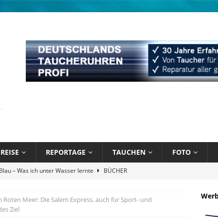
REISE
REPORTAGE
TAUCHEN
FOTO
Atlantik und Karibik verschmelzen
NEWS
Attitude Foundation startet Ekol’o – erstes schwimmendes Zentrum
Wer
 Roten Meer: Die Salem Express, auch für Sport- und
R
es Ziel