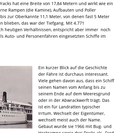
racks hat eine Breite von 17,84 Metern und wirkt wie ein
erne Rampen (die Kamine), Aufbauten und Poller
is zur Oberkannte 11,1 Meter, von denen fast 5 Meter
 blieben, das war der Tiefgang. Mit 4.771
ach heutigen Verhältnissen, entspricht aber immer noch
ls Auto- und Personenfähren eingesetzten Schiffe im
Ein kurzer Blick auf die Geschichte
der Fähre ist durchaus interessant.
Viele gehen davon aus, dass ein Schiff
seinen Namen vom Anfang bis zu
seinem Ende auf dem Meeresgrund
oder in der Abwrackwerft trägt. Das
ist ein für Landratten typischer
Irrtum. Wechselt der Eigentümer,
wechselt meist auch der Name.
Gebaut wurde sie 1966 mit Bug- und
Heckrampe sowie drei Decks als „Fred