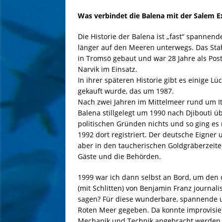
Was verbindet die Balena mit der Salem E
Die Historie der Balena ist „fast“ spannend
länger auf den Meeren unterwegs. Das Stah
in Tromsö gebaut und war 28 Jahre als Pos
Narvik im Einsatz.
In ihrer späteren Historie gibt es einige L
gekauft wurde, das um 1987.
Nach zwei Jahren im Mittelmeer rund um Ita
Balena stillgelegt um 1990 nach Djibouti 
politischen Gründen nichts und so ging e
1992 dort registriert. Der deutsche Eigner
aber in den taucherischen Goldgräberzeiten
Gäste und die Behörden.
1999 war ich dann selbst an Bord, um den
(mit Schlitten) von Benjamin Franz journalis
sagen? Für diese wunderbare, spannende un
Roten Meer gegeben. Da konnte improvisiert 
Mechanik und Technik angebracht werden, 