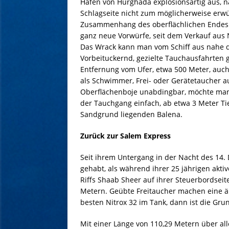
Hafen von Hurghada explosionsartig aus, n
Schlagseite nicht zum möglicherweise erwü
Zusammenhang des oberflächlichen Endes d
ganz neue Vorwürfe, seit dem Verkauf au
Das Wrack kann man vom Schiff aus nahe 
Vorbeituckernd, gezielte Tauchausfahrten g
Entfernung vom Ufer, etwa 500 Meter, auc
als Schwimmer, Frei- oder Gerätetaucher au
Oberflächenboje unabdingbar, möchte man 
der Tauchgang einfach, ab etwa 3 Meter Ti
Sandgrund liegenden Balena.
Zurück zur Salem Express
Seit ihrem Untergang in der Nacht des 14.
gehabt, als während ihrer 25 jährigen akti
Riffs Shaab Sheer auf ihrer Steuerbordsei
Metern. Geübte Freitaucher machen eine 
besten Nitrox 32 im Tank, dann ist die Grun
Mit einer Länge von 110,29 Metern über alle