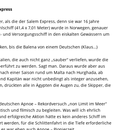
xpress
er, als die der Salem Express, denn sie war 16 Jahre
lschiff (41,4 x 7,01 Meter) wurde in Norwegen, genauer
t- und Versorgungsschiff in den eiskalten Gewässern um
ücken, bis die Balena von einem Deutschen (Klaus…)
lien, die auch nicht ganz „sauber“ verliefen, wurde die
überführt zu werden. Sagt man. Daraus wurde aber aus
s nach einer Saison rund um Malta nach Hurghada, ab
 und Kapitän war nicht unbedingt als integer anzusehen,
, drückten alle in Ägypten die Augen zu, die Skipper, die
 deutschen Apnoe – Rekordversuch „non Limit im Meer“
tisch und filmisch zu begleiten. Was will ich ehrlich
d erfolgreiche Aktion hätte es kein anderes Schiff im
werden, für die Schlittenfahrt in die Tiefe erforderliche
es war eben auch Apnoe – Pionierzeit.