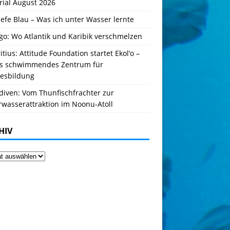
rial August 2026
iefe Blau – Was ich unter Wasser lernte
go: Wo Atlantik und Karibik verschmelzen
tius: Attitude Foundation startet Ekol’o –
es schwimmendes Zentrum für
esbildung
diven: Vom Thunfischfrachter zur
rwasserattraktion im Noonu-Atoll
HIV