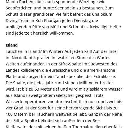
Manta Rochen, aber auch spannende Winzlinge wie
Seepferdchen und bunte Seenadeln zu bestaunen. Zum
Schutz dieser grandiosen Vielfalt befreit das Chaloklum
Diving Team in Koh Phangan jeden Dienstag die
umliegenden Riffe von Müll und Schmutz – freiwillige Helfer
sind jederzeit herzlich willkommen.
Island
Tauchen in Island? Im Winter? Auf jeden Fall! Auf der Insel
im Nordatlantik prallen im wahrsten Sinne des Wortes
Welten aufeinander. In der Sifra-Spalte im Südwesten des
Landes kollidieren die eurasische und die amerikanische
Platte und sorgen für ein Tauchspektakel der Extraklasse.
Die Spalte, die jedes Jahr rund sieben Millimeter breiter
wird, ist bis zu 63 Meter tief und wird mit glasklarem Wasser
aus Islands zweitgrößtem Gletscher gespeist. Trotz
Wassertemperaturen von durchschnittlich nur rund zwei bis
vier Grad ist der Spot für seine hervorragende Sicht bis zu
100 Metern bei Tauchern weltweit beliebt. Ganz in der Nähe
der Silfra-Spalte befindet sich außerdem der See
Kleifarvatn, der mit seinen heißen Thermalquellen ebenfalls