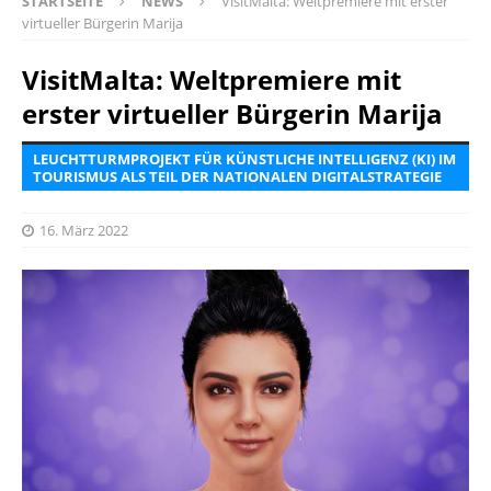
STARTSEITE
NEWS
VisitMalta: Weltpremiere mit erster
virtueller Bürgerin Marija
VisitMalta: Weltpremiere mit
erster virtueller Bürgerin Marija
LEUCHTTURMPROJEKT FÜR KÜNSTLICHE INTELLIGENZ (KI) IM
TOURISMUS ALS TEIL DER NATIONALEN DIGITALSTRATEGIE
16. März 2022