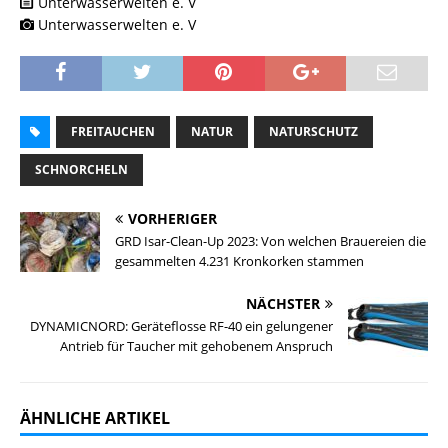
Unterwasserwelten e. V
Unterwasserwelten e. V
FREITAUCHEN
NATUR
NATURSCHUTZ
SCHNORCHELN
VORHERIGER
GRD Isar-Clean-Up 2023: Von welchen Brauereien die
gesammelten 4.231 Kronkorken stammen
NÄCHSTER
DYNAMICNORD: Geräteflosse RF-40 ein gelungener
Antrieb für Taucher mit gehobenem Anspruch
ÄHNLICHE ARTIKEL