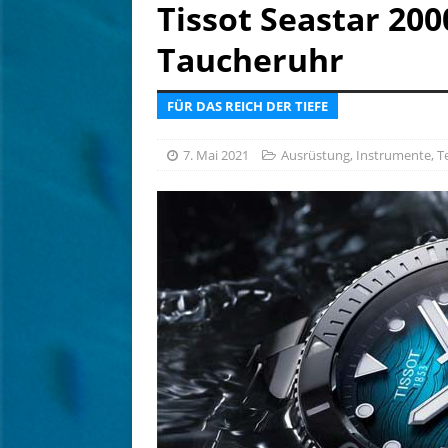
[ 6. August 2026 ]
Tief betr
Tissot Seastar 200
[ 6. August 2026 ]
Kein Sch
Taucheruhr
AUSRÜSTUNG
FÜR DAS REICH DER TIEFE
7. Mai 2021
Ausrüstung
,
Instrumente
,
T