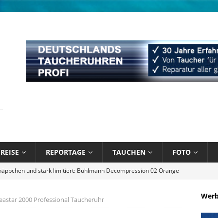
REISE
REPORTAGE
TAUCHEN
FOTO
bik unter Wasser mit Sandals Resorts
NEWS
l August 2026
EDITORIAL
Wer
Seastar 2000 Professional Taucheruhr
 Blau – Was ich unter Wasser lernte
BÜCHER