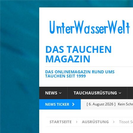
DAS TAUCHEN
MAGAZIN
DAS ONLINEMAGAZIN RUND UMS
TAUCHEN SEIT 1999
NEWS
TAUCHAUSRÜSTUNG
[ 6. August 2026 ]
Die Kari
NEWS TICKER
[ 4. August 2026 ]
Editoria
STARTSEITE
AUSRÜSTUNG
Tissot 
[ 3. August 2026 ]
Ins Tiefe