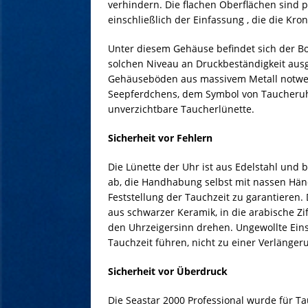
verhindern. Die flachen Oberflächen sind p
einschließlich der Einfassung , die die Kro
Unter diesem Gehäuse befindet sich der B
solchen Niveau an Druckbeständigkeit ausge
Gehäuseböden aus massivem Metall notwend
Seepferdchens, dem Symbol von Taucheruhr
unverzichtbare Taucherlünette.
Sicherheit vor Fehlern
Die Lünette der Uhr ist aus Edelstahl und 
ab, die Handhabung selbst mit nassen Hä
Feststellung der Tauchzeit zu garantieren.
aus schwarzer Keramik, in die arabische Zif
den Uhrzeigersinn drehen. Ungewollte Ein
Tauchzeit führen, nicht zu einer Verlängeru
Sicherheit vor Überdruck
Die Seastar 2000 Professional wurde für Tau