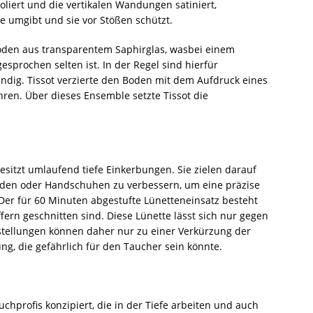
oliert und die vertikalen Wandungen satiniert,
ne umgibt und sie vor Stößen schützt.
oden aus transparentem Saphirglas, wasbei einem
sprochen selten ist. In der Regel sind hierfür
ig. Tissot verzierte den Boden mit dem Aufdruck eines
en. Über dieses Ensemble setzte Tissot die
besitzt umlaufend tiefe Einkerbungen. Sie zielen darauf
nden oder Handschuhen zu verbessern, um eine präzise
 Der für 60 Minuten abgestufte Lünetteneinsatz besteht
fern geschnitten sind. Diese Lünette lässt sich nur gegen
stellungen können daher nur zu einer Verkürzung der
ng, die gefährlich für den Taucher sein könnte.
chprofis konzipiert, die in der Tiefe arbeiten und auch