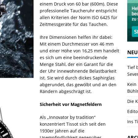
einem Druck von 60 bar (600m). Diese
professionelle Taucheruhr entspricht
allen Kriterien der Norm ISO 6425 für
Zeitmessgeräte für das Tauchen.
Ihre Dimensionen helfen ihr dabei:
Mit einem Durchmesser von 46 mm
und einer Höhe von 16,25 mm handelt
NEU
es sich um eine beeindruckende
Menge Stahl, der ein Garant für die
Tief 
der Uhr innewohnende Belastbarkeit
Seve
ist. Sie wird durch dickes Saphirglas
Kein 
abgerundet, das gewölbt und an den
Bühl
Rändern abgeschrägt ist.
Die K
Sicherheit vor Magnetfeldern
Edito
Als „Innovator by tradition“
Ins T
konzentriert Tissot sich seit den
1930er Jahren auf die
ARC
Unempfindlichkeit gegenüber