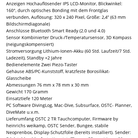
Anzeigen Hochauflösender IPS LCD-Monitor, Blickwinkel:
160°, durch optisches Bonding mit dem Frontglas
verbunden, Auflösung: 320 x 240 Pixel, Größe: 2,4” (63 mm
Bildschirmdiagonale)
Anschlüsse Bluetooth Smart Ready (2.0 und 4.0)
Sensor Kombinierter Druck-/Temperatursensor, 3D Kompass
(neigungskompensiert)
Stromversorgung Lithium-Ionen-Akku (60 Std. Laufzeit/7 Std.
Ladezeit), Standby +2 Jahre
Bedienelemente Zwei Piezo-Taster
Gehäuse ABS/PC-Kunststoff, kratzfeste Borosilikat-
Glasscheibe
Abmessungen 76 mm x 78 mm x 30 mm
Gewicht 170 Gramm
Einsatztiefe 120 Meter
PC Software DivingLog, Mac-Dive, Subsurface, OSTC- Planner,
DiveMate u.v.m.
Lieferumfang OSTC 2 TR Tauchcomputer, Firmware by
heinrichs weikamp, OSTC Sender, Bungee, stabile
Neoprenbox, Display-Schutzfolie (bereits installiert). Sender: