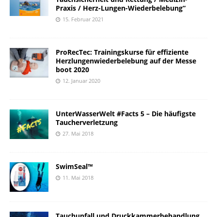
Praxis / Herz-Lungen-Wiederbelebung“
15. Februar 2021
ProRecTec: Trainingskurse für effiziente
Herzlungenwiederbelebung auf der Messe
boot 2020
12. Januar 2020
UnterWasserWelt #Facts 5 – Die häufigste
Taucherverletzung
27. Mai 2018
SwimSeal™
11. Mai 2018
Tauchunfall und Druckkammerbehandlung