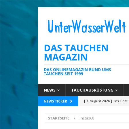
DAS TAUCHEN
MAGAZIN
DAS ONLINEMAGAZIN RUND UMS
TAUCHEN SEIT 1999
NEWS
TAUCHAUSRÜSTUNG
[ 3. August 2026 ]
Ins Tiefe
NEWS TICKER
[ 23. Juli 2026 ]
Tobago: Wo 
STARTSEITE
Insta360
[ 14. Juli 2026 ]
Mauritius: 