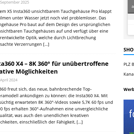
 September 2025
a
dem X5 Insta360 unsichtbarem Tauchgehäuse Pro klappt
ilmen unter Wasser jetzt noch viel problemloser. Das
hgehäuse Pro baut auf dem Design des ursprünglichen
nsichtbaren Tauchgehäuses auf und verfügt über eine
rentwickelte Optik, welche durch Lichtbrechung
rsachte Verzerrungen
[…]
SHO
ta360 X4 – 8K 360° für unübertroffene
PLZ B
ative Möglichkeiten
Kana
 April 2024
360 freut sich, das neue, bahnbrechende Top-
Wer
amodell ankündigen zu können: die Insta360 X4. Mit
üchtig erwarteten 8K 360°-Videos sowie 5,7K 60 fps und
0 fps erhalten 360°-Aufnahmen eine unvergleichliche
ualität, was auch den unendlichen kreativen
chkeiten, einschließlich der Fähigkeit,
[…]