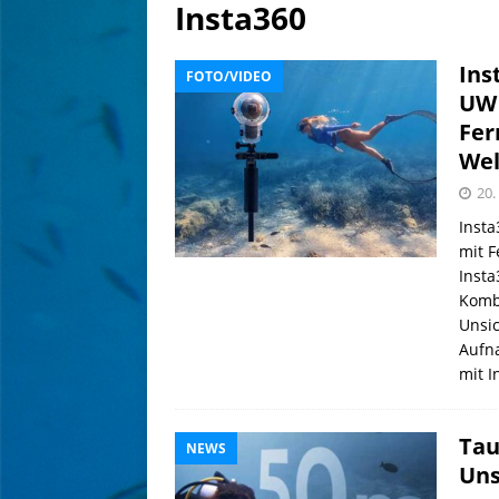
für Meeresbildung
NATU
Insta360
[ 14. Juli 2026 ]
Malediven: 
Ins
FOTO/VIDEO
NEWS
UW 
[ 4. August 2026 ]
Editoria
Fer
Wel
20.
Insta
mit 
Inst
Komb
Unsi
Aufna
mit 
Tau
NEWS
Uns