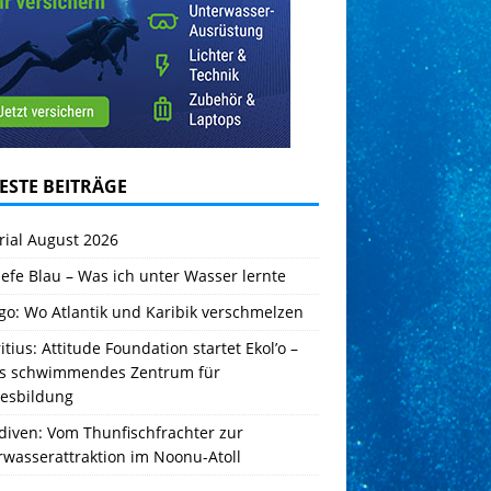
ESTE BEITRÄGE
rial August 2026
iefe Blau – Was ich unter Wasser lernte
go: Wo Atlantik und Karibik verschmelzen
tius: Attitude Foundation startet Ekol’o –
es schwimmendes Zentrum für
esbildung
diven: Vom Thunfischfrachter zur
rwasserattraktion im Noonu-Atoll