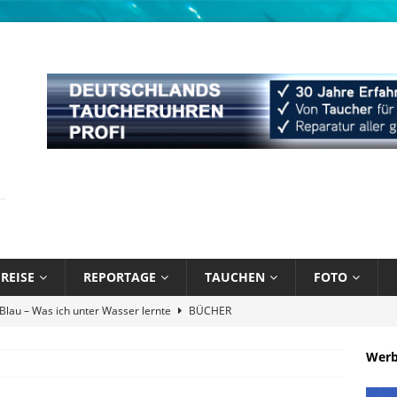
REISE
REPORTAGE
TAUCHEN
FOTO
 Blau – Was ich unter Wasser lernte
BÜCHER
Atlantik und Karibik verschmelzen
NEWS
Wer
Attitude Foundation startet Ekol’o – erstes schwimmendes Zentrum