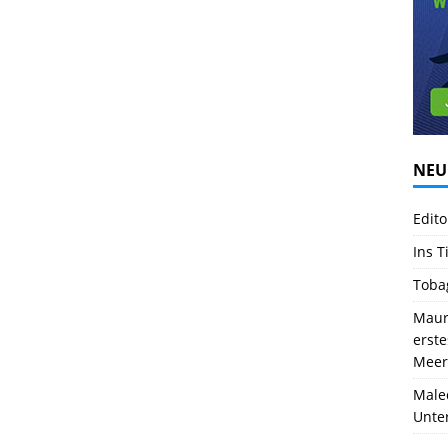
NEU
Edito
Ins T
Toba
Mauri
erst
Meer
Male
Unte