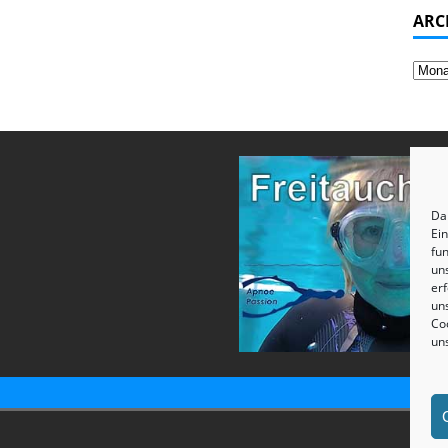
ARC
Dam
Ei
fun
un
erf
uns
Coo
un