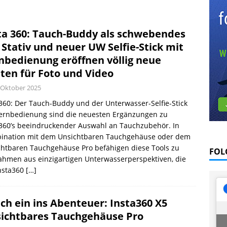
R
Vom Thunfischfrachter zur Unterwasserattraktion im Noonu-Atoll
ta 360: Tauch-Buddy als schwebendes
Stativ und neuer UW Selfie-Stick mit
l August 2026
EDITORIAL
nbedienung eröffnen völlig neue
ten für Foto und Video
 Oktober 2025
360: Der Tauch-Buddy und der Unterwasser-Selfie-Stick
Fernbedienung sind die neuesten Ergänzungen zu
a360’s beeindruckender Auswahl an Tauchzubehör. In
ination mit dem Unsichtbaren Tauchgehäuse oder dem
chtbaren Tauchgehäuse Pro befähigen diese Tools zu
FOL
hmen aus einzigartigen Unterwasserperspektiven, die
Insta360
[…]
ch ein ins Abenteuer: Insta360 X5
ichtbares Tauchgehäuse Pro