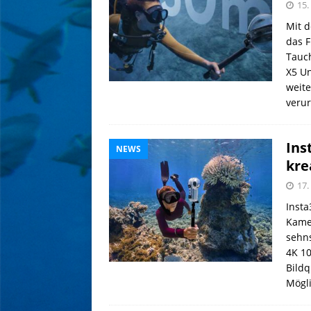
15.
Mit 
das F
Tauc
X5 U
weite
veru
Ins
NEWS
kre
17.
Insta
Kamer
sehns
4K 10
Bildq
Mögli