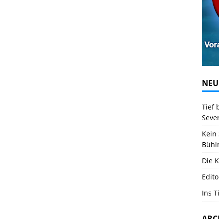
NEU
Tief 
Seve
Kein 
Bühl
Die K
Edito
Ins T
ARC