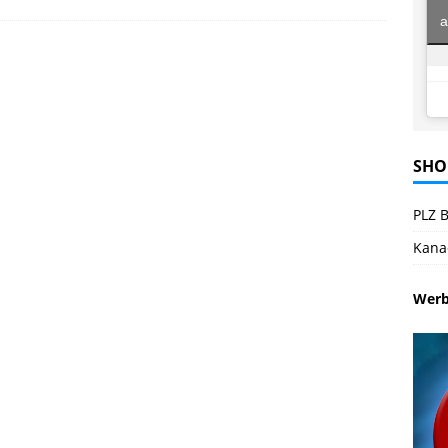
a
SHO
PLZ B
Kana
Wer