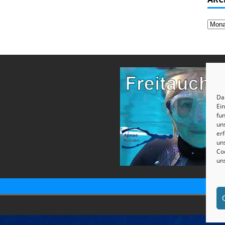
Dam
Ei
fun
un
erf
uns
Coo
un