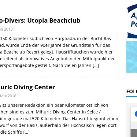
 Blau – Was ich unter Wasser lernte
BÜCHER
offen und traurig, Abschied von Severine
PRAXIS
o-Divers: Utopia Beachclub
Juli 2018
150 Kilometer südlich von Hurghada, in der Bucht Ras
ad, wurde Ende der 90er Jahre der Grundstein für das
a Beachclub Resort gelegt. Hausrifftauchen wurde hier
reitend als innovatives Angebot in den Mittelpunkt der
rsportangebote gestellt. Nach vielen Jahren
[…]
uric Diving Center
FOL
 Mai 2018
itz unserer Redaktion ein paar Kilometer östlich von
en sind es zum Mihuric Diving Center in Selce /
ien gerade mal 520 Kilometer. Das Hausriff beginnt einen
wurf von der Basis, außerhalb der Hochsaison legen dort
die Schiffe
[…]