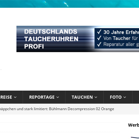
REISE
REPORTAGE
TAUCHEN
FOTO
näppchen und stark limitiert: Bühlmann Decompression 02 Orange
Wer
bik unter Wasser mit Sandals Resorts
NEWS
l August 2026
EDITORIAL