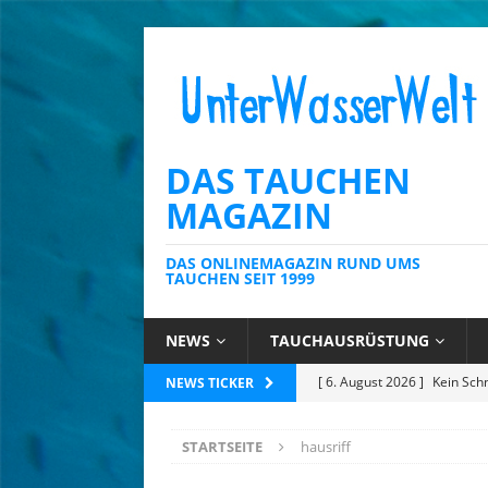
DAS TAUCHEN
MAGAZIN
DAS ONLINEMAGAZIN RUND UMS
TAUCHEN SEIT 1999
NEWS
TAUCHAUSRÜSTUNG
[ 6. August 2026 ]
Kein Sch
NEWS TICKER
AUSRÜSTUNG
[ 6. August 2026 ]
Die Kari
STARTSEITE
hausriff
[ 4. August 2026 ]
Editoria