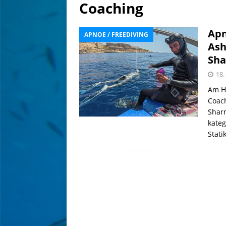
[ 6. August 2026 ]
Die Kari
Coaching
[ 4. August 2026 ]
Editoria
Apn
APNOE / FREEDIVING
[ 7. August 2026 ]
eoapp DI
Ash
Sha
18.
Am H
Coach
Sharm
kateg
Stati