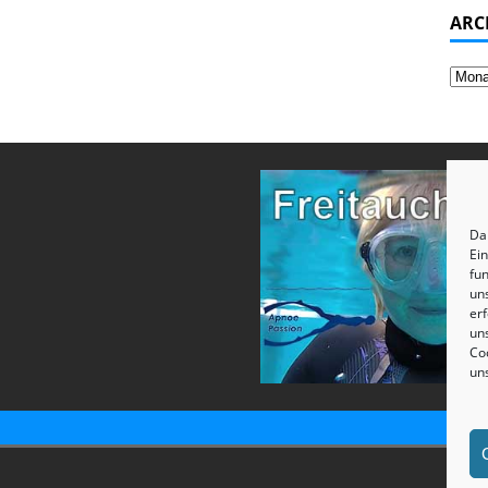
ARC
Dam
Ei
fun
un
erf
uns
Coo
un