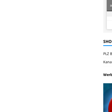
a
SHO
PLZ B
Kana
Wer