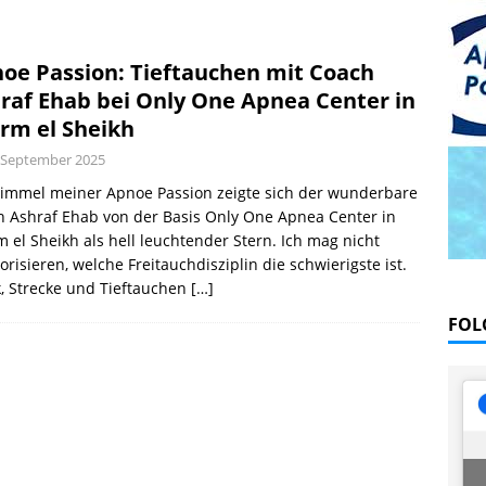
bik unter Wasser mit Sandals Resorts
NEWS
l August 2026
EDITORIAL
oe Passion: Tieftauchen mit Coach
VE: Satelliten-App erleichtert Tauchplanung
PRAXIS
raf Ehab bei Only One Apnea Center in
rm el Sheikh
 September 2025
immel meiner Apnoe Passion zeigte sich der wunderbare
 Ashraf Ehab von der Basis Only One Apnea Center in
 el Sheikh als hell leuchtender Stern. Ich mag nicht
orisieren, welche Freitauchdisziplin die schwierigste ist.
k, Strecke und Tieftauchen
[…]
FOL