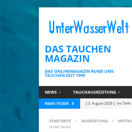
DAS TAUCHEN
MAGAZIN
DAS ONLINEMAGAZIN RUND UMS
TAUCHEN SEIT 1999
NEWS
TAUCHAUSRÜSTUNG
[ 23. Juli 2026 ]
Tobago: Wo 
NEWS TICKER
[ 14. Juli 2026 ]
Mauritius: 
STARTSEITE
AUSRÜSTUNG
INSTR
für Meeresbildung
NATU
Street Series