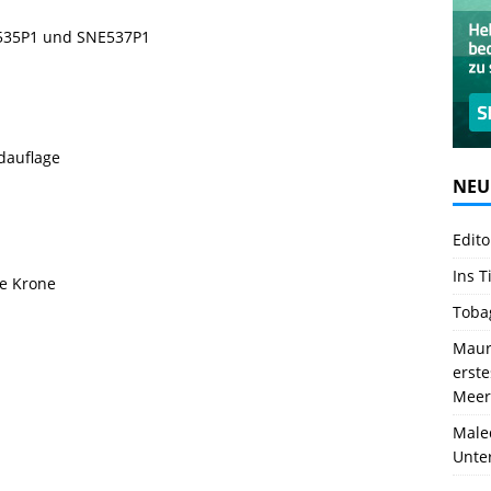
E535P1 und SNE537P1
dauflage
NEU
Edito
Ins T
e Krone
Toba
Mauri
erst
Meer
Male
Unte