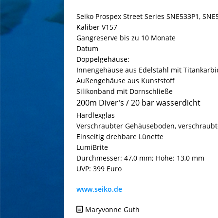
Seiko Prospex Street Series SNE533P1, SN
Kaliber V157
Gangreserve bis zu 10 Monate
Datum
Doppelgehäuse:
Innengehäuse aus Edelstahl mit Titankarbi
Außengehäuse aus Kunststoff
Silikonband mit Dornschließe
200m Diver
s / 20 bar wasserdicht
‘
Hardlexglas
Verschraubter Gehäuseboden, verschraubt
Einseitig drehbare Lünette
LumiBrite
Durchmesser: 47,0 mm; Höhe: 13,0 mm
UVP: 399 Euro
www.seiko.de
Maryvonne Guth