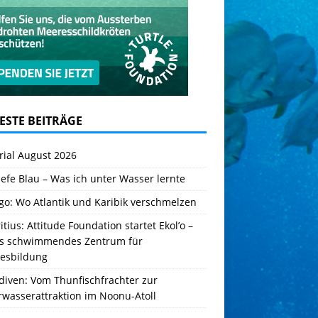
ESTE BEITRÄGE
rial August 2026
iefe Blau – Was ich unter Wasser lernte
go: Wo Atlantik und Karibik verschmelzen
tius: Attitude Foundation startet Ekol’o –
es schwimmendes Zentrum für
esbildung
diven: Vom Thunfischfrachter zur
rwasserattraktion im Noonu-Atoll