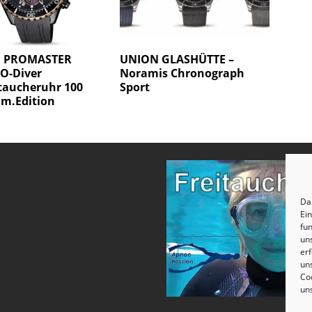
N PROMASTER
UNION GLASHÜTTE –
O-Diver
Noramis Chronograph
taucheruhr 100
Sport
im.Edition
Dam
Ei
fun
un
erf
uns
Coo
un