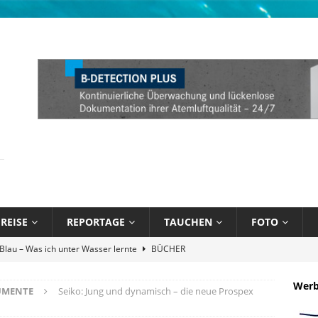
REISE
REPORTAGE
TAUCHEN
FOTO
Atlantik und Karibik verschmelzen
NEWS
Attitude Foundation startet Ekol’o – erstes schwimmendes Zentrum
Wer
UMENTE
Seiko: Jung und dynamisch – die neue Prospex
R