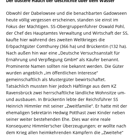
Der düstere Hauch der Geschichte über dem Wasser
Obwohl der Dabelowsee und die benachbarten Gadowseen
heute völlig vergessen erscheinen, standen sie einst im
Fokus der Mächtigen. SS-Obergruppenführer Oswald Pohl,
der Chef des Hauptamtes Verwaltung und Wirtschaft der SS,
kaufte hier während des zweiten Weltkrieges die
Erbpachtgüter Comthurey (366 ha) und Brückentin (132 ha).
Nach außen hin war eine „Deutsche Versuchsanstalt für
Ernährung und Verpflegung GmbH“ als Käufer benannt.
Prominente Namen sollten nie bekannt werden. Die Güter
wurden angeblich „im öffentlichen Interesse“
gemeinschaftlich als Mustergüter bewirtschaftet.
Tatsächlich mussten hier jedoch Häftlinge aus dem KZ
Ravensbrück zwei herrschaftliche ländliche Wohnsitze um-
und ausbauen. In Brückentin lebte der Reichsführer SS
Heinrich Himmler mit seiner „Zweitfamilie“. Er hatte mit der
ehemaligen Sekretärin Hedwig Potthast zwei Kinder neben
seiner weiter bestehenden Ehe. Dies war eine reale
Konsequenz Himmler’scher Überzeugungen; er wollte nach
dem Krieg allen heimkehrenden Kämpfern die „Zweitehe“