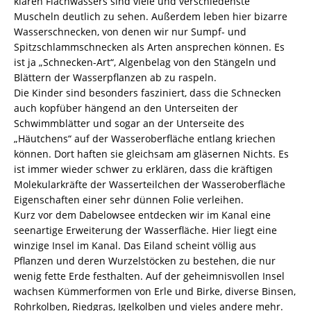
klaren Flachwassers sind viele und verschiedenste
Muscheln deutlich zu sehen. Außerdem leben hier bizarre
Wasserschnecken, von denen wir nur Sumpf- und
Spitzschlammschnecken als Arten ansprechen können. Es
ist ja „Schnecken-Art“, Algenbelag von den Stängeln und
Blättern der Wasserpflanzen ab zu raspeln.
Die Kinder sind besonders fasziniert, dass die Schnecken
auch kopfüber hängend an den Unterseiten der
Schwimmblätter und sogar an der Unterseite des
„Häutchens“ auf der Wasseroberfläche entlang kriechen
können. Dort haften sie gleichsam am gläsernen Nichts. Es
ist immer wieder schwer zu erklären, dass die kräftigen
Molekularkräfte der Wasserteilchen der Wasseroberfläche
Eigenschaften einer sehr dünnen Folie verleihen.
Kurz vor dem Dabelowsee entdecken wir im Kanal eine
seenartige Erweiterung der Wasserfläche. Hier liegt eine
winzige Insel im Kanal. Das Eiland scheint völlig aus
Pflanzen und deren Wurzelstöcken zu bestehen, die nur
wenig fette Erde festhalten. Auf der geheimnisvollen Insel
wachsen Kümmerformen von Erle und Birke, diverse Binsen,
Rohrkolben, Riedgras, Igelkolben und vieles andere mehr.