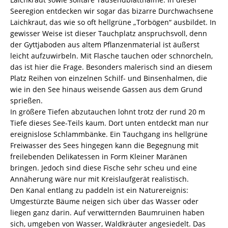
Seeregion entdecken wir sogar das bizarre Durchwachsene
Laichkraut, das wie so oft hellgrüne „Torbögen“ ausbildet. In
gewisser Weise ist dieser Tauchplatz anspruchsvoll, denn
der Gyttjaboden aus altem Pflanzenmaterial ist äußerst
leicht aufzuwirbeln. Mit Flasche tauchen oder schnorcheln,
das ist hier die Frage. Besonders malerisch sind an diesem
Platz Reihen von einzelnen Schilf- und Binsenhalmen, die
wie in den See hinaus weisende Gassen aus dem Grund
sprießen.
In größere Tiefen abzutauchen lohnt trotz der rund 20 m
Tiefe dieses See-Teils kaum. Dort unten entdeckt man nur
ereignislose Schlammbänke. Ein Tauchgang ins hellgrüne
Freiwasser des Sees hingegen kann die Begegnung mit
freilebenden Delikatessen in Form Kleiner Maränen
bringen. Jedoch sind diese Fische sehr scheu und eine
Annäherung wäre nur mit Kreislaufgerät realistisch.
Den Kanal entlang zu paddeln ist ein Naturereignis:
Umgestürzte Bäume neigen sich über das Wasser oder
liegen ganz darin. Auf verwitternden Baumruinen haben
sich, umgeben von Wasser, Waldkräuter angesiedelt. Das