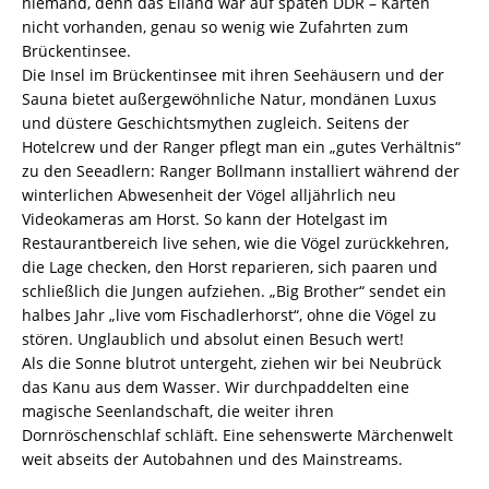
niemand, denn das Eiland war auf späten DDR – Karten
nicht vorhanden, genau so wenig wie Zufahrten zum
Brückentinsee.
Die Insel im Brückentinsee mit ihren Seehäusern und der
Sauna bietet außergewöhnliche Natur, mondänen Luxus
und düstere Geschichtsmythen zugleich. Seitens der
Hotelcrew und der Ranger pflegt man ein „gutes Verhältnis“
zu den Seeadlern: Ranger Bollmann installiert während der
winterlichen Abwesenheit der Vögel alljährlich neu
Videokameras am Horst. So kann der Hotelgast im
Restaurantbereich live sehen, wie die Vögel zurückkehren,
die Lage checken, den Horst reparieren, sich paaren und
schließlich die Jungen aufziehen. „Big Brother“ sendet ein
halbes Jahr „live vom Fischadlerhorst“, ohne die Vögel zu
stören. Unglaublich und absolut einen Besuch wert!
Als die Sonne blutrot untergeht, ziehen wir bei Neubrück
das Kanu aus dem Wasser. Wir durchpaddelten eine
magische Seenlandschaft, die weiter ihren
Dornröschenschlaf schläft. Eine sehenswerte Märchenwelt
weit abseits der Autobahnen und des Mainstreams.