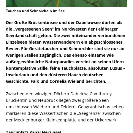
Tauchen und Schnorcheln im See
Der Große Brückentinsee und der Dabelowsee dürfen als
die „vergessenen Seen“ im Nordwesten der Feldberger
Seenlandschaft gelten. Die zwei miteinander verbundenen
Einzelseen bieten Wasserwanderern ein abgeschlossenes
Revier. Für Gerätetaucher und Schnorchler sind sie nur an
wenigen Stellen zugänglich. Das ebenso einsame wie
außergewöhnliche Naturparadies vereint an seinen Ufern
kontemplative Stille, feine Tauchplätze, absoluten Luxus –
Inselurlaub und den düsteren Hauch deutscher
Geschichte. Falk und Cornelia Wieland berichten.
Zwischen den winzigen Dörfern Dabelow, Comthurey,
Brückentin und Neubrück liegen zwei größere Seen
umschlossen Wäldern und Feldern. Geographisch gesehen
markieren diese Wasserflächen die „Seegrenze“ zwischen
der Mecklenburger Kleinseenplatte und der Uckermark.
Tauchplatz Kanal Herzinsel