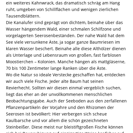
ein weiteres Kahnwrack, das dramatisch schräg am Hang
ruht, umgeben von Schillflächen und wenigen zierlichen
Tausendblättern.
Die Kanalufer sind geprägt von dichtem, beinahe über das
Wasser hängendem Wald, einer schmalen Schilfzone und
vorgelagerten Seerosenbeständen. Der nahe Wald hat dem
See viele versunkene Äste, ja sogar ganze Baumriesen im
klaren Wasser beschert. Beinahe alle diese Althölzer dienen
als Unterlage und Lebensraum von großen, fast farblosen
Moostierchen – Kolonien. Manche hängen als mattgläserne,
70 bis 100 Zentimeter lange Ranken über die Äste.
Wo die Natur so ideale Verstecke geschaffen hat, entdecken
wir auch viele Fische. Jeder alte Baum hat seinen
Revierhecht. Sollten wir diesen einmal vergeblich suchen,
liegt das eher an der unvollkommenen menschlichen
Beobachtungsgabe. Auch der Seeboden aus den zerfallenen
Pflanzenpartikeln der Vorjahre und den Rhizomen der
Seerosen ist bevölkert: Hier verbergen sich scheue
Kaulbarsche und vor allem die schön gezeichneten
Steinbeißer. Diese meist nur bleistiftgroßen Fische können