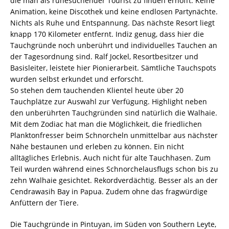
die man als ruhesuchender Tourist zu finden erhofft. Keine
Animation, keine Discothek und keine endlosen Partynächte.
Nichts als Ruhe und Entspannung. Das nächste Resort liegt
knapp 170 Kilometer entfernt. Indiz genug, dass hier die
Tauchgründe noch unberührt und individuelles Tauchen an
der Tagesordnung sind. Ralf Jockel, Resortbesitzer und
Basisleiter, leistete hier Pionierarbeit. Sämtliche Tauchspots
wurden selbst erkundet und erforscht.
So stehen dem tauchenden Klientel heute über 20
Tauchplätze zur Auswahl zur Verfügung. Highlight neben
den unberührten Tauchgründen sind natürlich die Walhaie.
Mit dem Zodiac hat man die Möglichkeit, die friedlichen
Planktonfresser beim Schnorcheln unmittelbar aus nächster
Nähe bestaunen und erleben zu können. Ein nicht
alltägliches Erlebnis. Auch nicht für alte Tauchhasen. Zum
Teil wurden während eines Schnorchelausflugs schon bis zu
zehn Walhaie gesichtet. Rekordverdächtig. Besser als an der
Cendrawasih Bay in Papua. Zudem ohne das fragwürdige
Anfüttern der Tiere.
Die Tauchgründe in Pintuyan, im Süden von Southern Leyte,