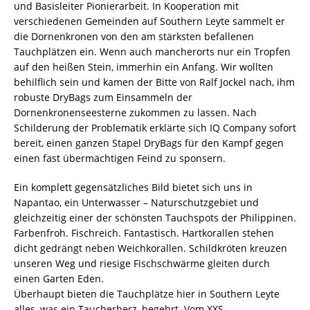
und Basisleiter Pionierarbeit. In Kooperation mit
verschiedenen Gemeinden auf Southern Leyte sammelt er
die Dornenkronen von den am stärksten befallenen
Tauchplätzen ein. Wenn auch mancherorts nur ein Tropfen
auf den heißen Stein, immerhin ein Anfang. Wir wollten
behilflich sein und kamen der Bitte von Ralf Jockel nach, ihm
robuste DryBags zum Einsammeln der
Dornenkronenseesterne zukommen zu lassen. Nach
Schilderung der Problematik erklärte sich IQ Company sofort
bereit, einen ganzen Stapel DryBags für den Kampf gegen
einen fast übermächtigen Feind zu sponsern.
Ein komplett gegensätzliches Bild bietet sich uns in
Napantao, ein Unterwasser – Naturschutzgebiet und
gleichzeitig einer der schönsten Tauchspots der Philippinen.
Farbenfroh. Fischreich. Fantastisch. Hartkorallen stehen
dicht gedrängt neben Weichkorallen. Schildkröten kreuzen
unseren Weg und riesige Fischschwärme gleiten durch
einen Garten Eden.
Überhaupt bieten die Tauchplätze hier in Southern Leyte
alles, was ein Taucherherz, begehrt. Vom XXS –