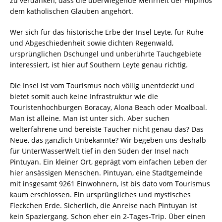
zu verdanken, dass die überwiegende Mehrheit der Filipinos
dem katholischen Glauben angehört.
Wer sich für das historische Erbe der Insel Leyte, für Ruhe
und Abgeschiedenheit sowie dichten Regenwald,
ursprünglichen Dschungel und unberührte Tauchgebiete
interessiert, ist hier auf Southern Leyte genau richtig.
Die Insel ist vom Tourismus noch völlig unentdeckt und
bietet somit auch keine Infrastruktur wie die
Touristenhochburgen Boracay, Alona Beach oder Moalboal.
Man ist alleine. Man ist unter sich. Aber suchen
welterfahrene und bereiste Taucher nicht genau das? Das
Neue, das gänzlich Unbekannte? Wir begeben uns deshalb
für UnterWasserWelt tief in den Süden der Insel nach
Pintuyan. Ein kleiner Ort, geprägt vom einfachen Leben der
hier ansässigen Menschen. Pintuyan, eine Stadtgemeinde
mit insgesamt 9261 Einwohnern, ist bis dato vom Tourismus
kaum erschlossen. Ein ursprüngliches und mystisches
Fleckchen Erde. Sicherlich, die Anreise nach Pintuyan ist
kein Spaziergang. Schon eher ein 2-Tages-Trip. Über einen